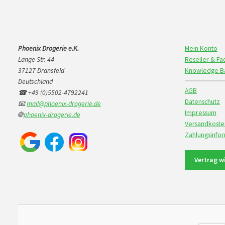
Phoenix Drogerie e.K.
Mein Konto
Lange Str. 44
Reseller & F
37127 Dransfeld
Knowledge B
Deutschland
AGB
☎ +49 (0)5502-4792241
Datenschutz
📧
mail@phoenix-drogerie.de
Impressum
🌐
phoenix-drogerie.de
Versandkoste
Zahlungsinfo
Vertrag w