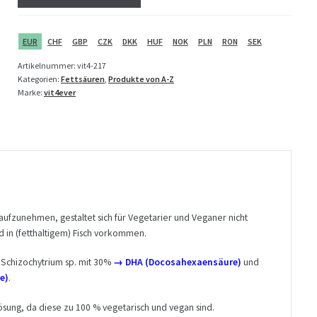
r
y
EUR
CHF
GBP
CZK
DKK
HUF
NOK
PLN
RON
SEK
o
u
Artikelnummer:
vit4-217
r
Kategorien:
Fettsäuren
,
Produkte von A-Z
e
Marke:
vit4ever
m
a
i
l
a
d
d
r
ufzunehmen, gestaltet sich für Vegetarier und Veganer nicht
e
 in (fetthaltigem) Fisch vorkommen.
s
 Schizochytrium sp. mit 30%
→ DHA (Docosahexaensäure)
und
s
e)
.
t
o
ösung, da diese zu 100 % vegetarisch und vegan sind.
j