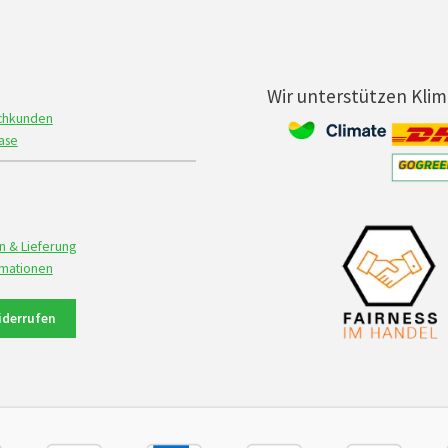
Wir unterstützen Kli
achkunden
ase
n & Lieferung
rmationen
iderrufen