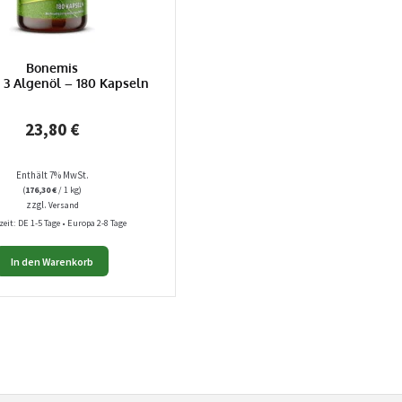
Bonemis
3 Algenöl – 180 Kapseln
23,80
€
Enthält 7% MwSt.
(
176,30
€
/ 1 kg)
zzgl.
Versand
zeit: DE 1-5 Tage • Europa 2-8 Tage
In den Warenkorb