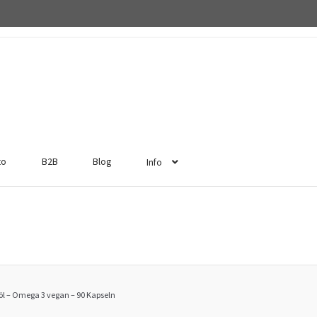
to
B2B
Blog
Info
nöl – Omega 3 vegan – 90 Kapseln