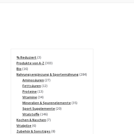
3
% Reduziert
3
Produkte
303
Produkte von A-Z
303
16
Produkte
Bio
16
Produkte
284
Nahrungsergänzung & Sporternährung
284
27
Produkte
Aminosäuren
27
12
Produkte
Fettsäuren
12
13
Produkte
Proteine
13
Produkte
34
Vitamine
34
Produkte
35
Mineralien & Spurenelemente
35
20
Produkte
Sport Supplemente
20
146
Produkte
Vitalstoffe
146
Produkte
7
Kochen & Naschen
7
6
Produkte
Vitalpilze
6
Produkte
8
Zubehör & Sonstiges
8