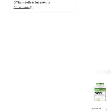
Produkte
1
DIY Rohstoffe & Zubehör
1
1
Produkt
Gutscheine
1
Produkt