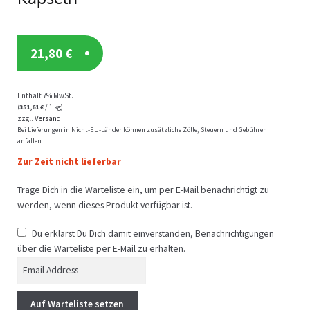
21,80
€
Enthält 7% MwSt.
(
351,61
€
/ 1 kg)
zzgl.
Versand
Bei Lieferungen in Nicht-EU-Länder können zusätzliche Zölle, Steuern und Gebühren
anfallen.
Zur Zeit nicht lieferbar
Trage Dich in die Warteliste ein, um per E-Mail benachrichtigt zu
werden, wenn dieses Produkt verfügbar ist.
Du erklärst Du Dich damit einverstanden, Benachrichtigungen
über die Warteliste per E-Mail zu erhalten.
E
n
t
Auf Warteliste setzen
e