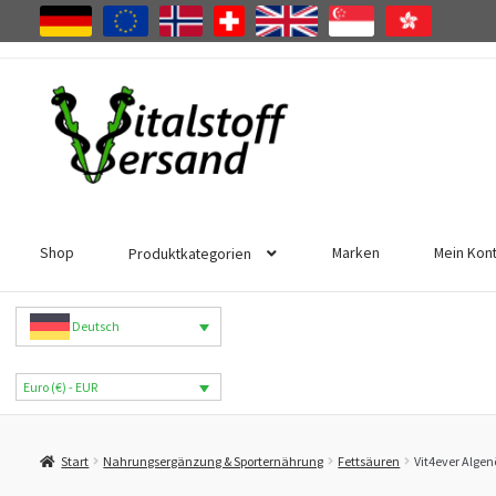
Zur
Zum
Navigation
Inhalt
springen
springen
Shop
Marken
Mein Kon
Produktkategorien
Deutsch
Euro (€) - EUR
Start
Nahrungsergänzung & Sporternährung
Fettsäuren
Vit4ever Alge