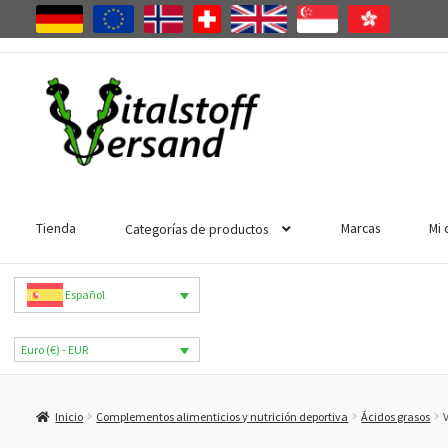
Ir
Ir
a
al
la
contenido
navegación
Tienda
Marcas
Mi 
Categorías de productos
Español
Euro (€) - EUR
Inicio
Complementos alimenticios y nutrición deportiva
Ácidos grasos