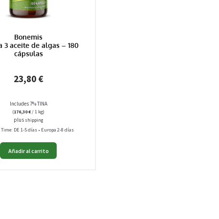
Bonemis
3 aceite de algas – 180
cápsulas
23,80
€
Includes 7% TINA
(
176,30
€
/ 1 kg)
plus
shipping
 Time: DE 1-5 días • Europa 2-8 días
Añadir al carrito