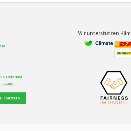
Wir unterstützen Kli
ase
n & Lieferung
rmationen
del contrato