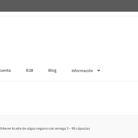
cuenta
B2B
Blog
Información
Vit4ever Aceite de algas vegano con omega 3 – 90 cápsulas