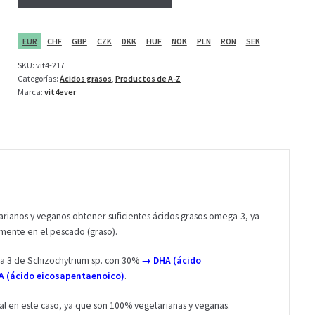
r
y
EUR
CHF
GBP
CZK
DKK
HUF
NOK
PLN
RON
SEK
o
u
SKU:
vit4-217
r
Categorías:
Ácidos grasos
,
Productos de A-Z
e
Marca:
vit4ever
m
a
i
l
a
d
d
r
tarianos y veganos obtener suficientes ácidos grasos omega-3, ya
e
lmente en el pescado (graso).
s
a 3 de Schizochytrium sp. con 30%
→ DHA (ácido
s
A (ácido eicosapentaenoico)
.
t
o
eal en este caso, ya que son 100% vegetarianas y veganas.
j