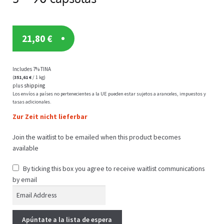
21,80
€
Includes 7% TINA
(
351,61
€
/ 1 kg)
plus
shipping
Los envíos a países no pertenecientes a la UE pueden estar sujetos a aranceles, impuestos y
tasas adicionales.
Zur Zeit nicht lieferbar
Join the waitlist to be emailed when this product becomes
available
By ticking this box you agree to receive waitlist communications
by email
E
n
t
Apúntate a la lista de espera
e