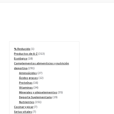
1
% Reducido
1
producto
313
Productos de A-Z
313
18
productos
Ecológico
18
productos
Complementos alimenticios y nutrición
291
deportiva
291
productos
27
Aminoácidos
27
productos
12
Ácidos grasos
12
16
productos
Proteínas
16
productos
34
Vitaminas
34
productos
35
Minerales y oligoelementos
35
19
productos
Deporte Suplementario
19
151
productos
Nutrientes
151
7
productos
Cocinar y picar
7
7
productos
Setas vitales
7