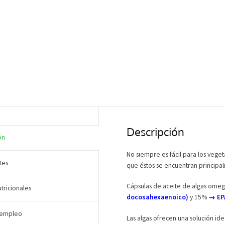
Descripción
ón
No siempre es fácil para los vege
tes
que éstos se encuentran principa
Cápsulas de aceite de algas omeg
tricionales
docosahexaenoico)
y 15%
→ EP
 empleo
Las algas ofrecen una solución id