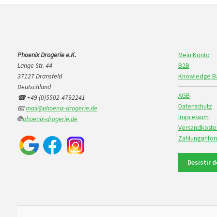
Phoenix Drogerie e.K.
Mein Konto
Lange Str. 44
B2B
37127 Dransfeld
Knowledge B
Deutschland
AGB
☎ +49 (0)5502-4792241
Datenschutz
📧
mail@phoenix-drogerie.de
Impressum
🌐
phoenix-drogerie.de
Versandkoste
Zahlungsinfo
Desistir 