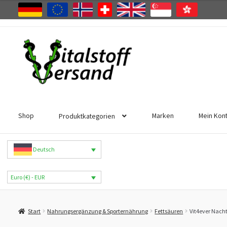
Zur
Zum
Navigation
Inhalt
springen
springen
Shop
Marken
Mein Kon
Produktkategorien
Deutsch
Euro (€) - EUR
Start
Nahrungsergänzung & Sporternährung
Fettsäuren
Vit4ever Nach