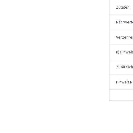
Zutaten
Nährwert
Verzehre
(!) Hinwei
Zusätzlic
Hinweis N