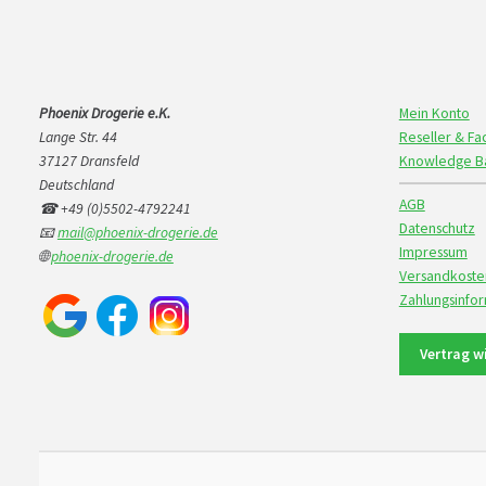
Phoenix Drogerie e.K.
Mein Konto
Lange Str. 44
Reseller & F
37127 Dransfeld
Knowledge B
Deutschland
AGB
☎ +49 (0)5502-4792241
Datenschutz
📧
mail@phoenix-drogerie.de
Impressum
🌐
phoenix-drogerie.de
Versandkoste
Zahlungsinfo
Vertrag w