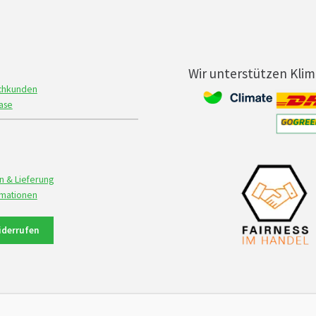
Wir unterstützen Kli
achkunden
ase
n & Lieferung
rmationen
iderrufen