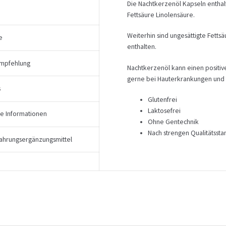
Die Nachtkerzenöl Kapseln entha
Fettsäure Linolensäure.
Weiterhin sind ungesättigte Fetts
e
enthalten.
mpfehlung
Nachtkerzenöl kann einen positiv
gerne bei Hauterkrankungen und 
s
Glutenfrei
Laktosefrei
he Informationen
Ohne Gentechnik
Nach strengen Qualitätssta
ahrungsergänzungsmittel