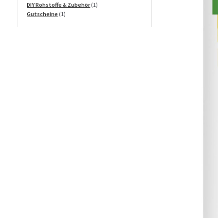
Produkte
1
DIY Rohstoffe & Zubehör
1
1
Produkt
Gutscheine
1
Produkt