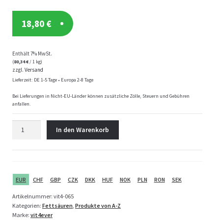
18,80
€
Enthält 7% MwSt.
(
80,34
€
/ 1 kg)
zzgl.
Versand
Lieferzeit: DE 1-5 Tage • Europa 2-8 Tage
Bei Lieferungen in Nicht-EU-Länder können zusätzliche Zölle, Steuern und Gebühren
anfallen.
Vit4ever
In den Warenkorb
Nachtkerzenöl
-
180
Kapseln
Menge
EUR
CHF
GBP
CZK
DKK
HUF
NOK
PLN
RON
SEK
Artikelnummer:
vit4-065
Kategorien:
Fettsäuren
,
Produkte von A-Z
Marke:
vit4ever