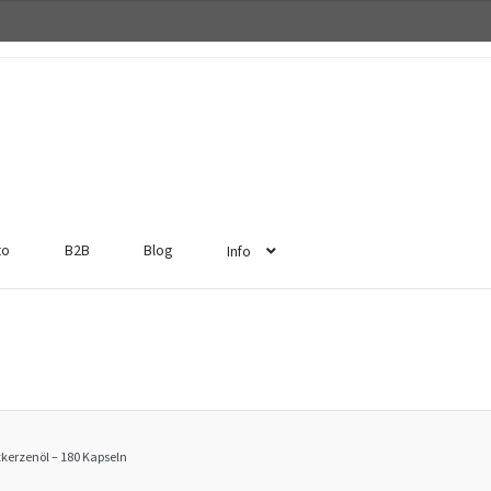
to
B2B
Blog
Info
tkerzenöl – 180 Kapseln