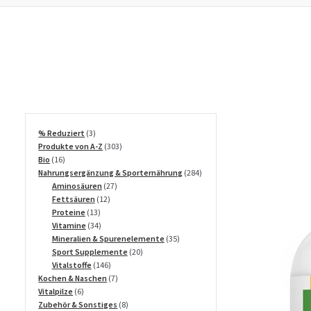
3
% Reduziert
3
Produkte
303
Produkte von A-Z
303
16
Produkte
Bio
16
Produkte
284
Nahrungsergänzung & Sporternährung
284
27
Produkte
Aminosäuren
27
12
Produkte
Fettsäuren
12
13
Produkte
Proteine
13
Produkte
34
Vitamine
34
Produkte
35
Mineralien & Spurenelemente
35
20
Produkte
Sport Supplemente
20
146
Produkte
Vitalstoffe
146
Produkte
7
Kochen & Naschen
7
6
Produkte
Vitalpilze
6
Produkte
8
Zubehör & Sonstiges
8