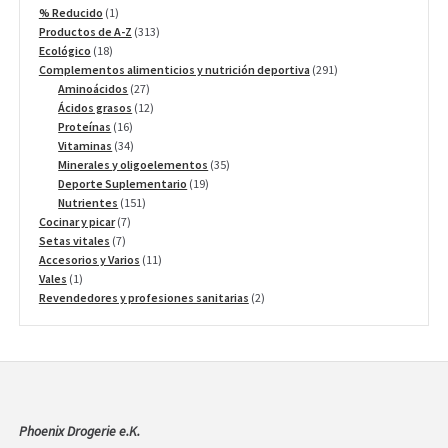
1
% Reducido
1
producto
313
Productos de A-Z
313
18
productos
Ecológico
18
productos
291
Complementos alimenticios y nutrición deportiva
291
27
productos
Aminoácidos
27
productos
12
Ácidos grasos
12
16
productos
Proteínas
16
productos
34
Vitaminas
34
productos
35
Minerales y oligoelementos
35
19
productos
Deporte Suplementario
19
151
productos
Nutrientes
151
7
productos
Cocinar y picar
7
7
productos
Setas vitales
7
productos
11
Accesorios y Varios
11
1
productos
Vales
1
producto
2
Revendedores y profesiones sanitarias
2
productos
Phoenix Drogerie e.K.