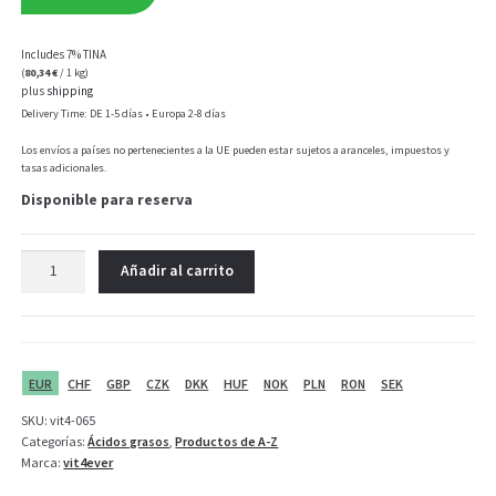
Includes 7% TINA
(
80,34
€
/ 1 kg)
plus
shipping
Delivery Time: DE 1-5 días • Europa 2-8 días
Los envíos a países no pertenecientes a la UE pueden estar sujetos a aranceles, impuestos y
tasas adicionales.
Disponible para reserva
Vit4ever
Añadir al carrito
Aceite
de
onagra
-
180
EUR
CHF
GBP
CZK
DKK
HUF
NOK
PLN
RON
SEK
cápsulas
SKU:
vit4-065
cantidad
Categorías:
Ácidos grasos
,
Productos de A-Z
Marca:
vit4ever