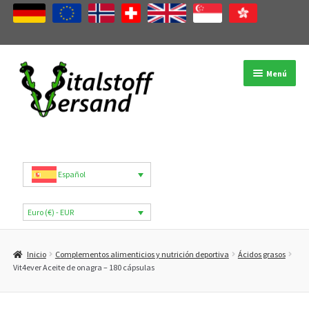
Ir
Ir
Menú
a
al
la
contenido
navegación
Tienda
Categorías de productos
Español
Marcas
Euro (€) - EUR
Mi cuenta
Inicio
Complementos alimenticios y nutrición deportiva
Ácidos grasos
B2B
Vit4ever Aceite de onagra – 180 cápsulas
Blog