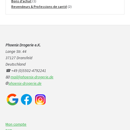
1
produits
Bons d'achat
1
produit
2
Revendeurs & Professions de santé
2
produits
Phoenix Drogerie e.K.
Lange Str. 44
37127 Dransfeld
Deutschland
☎ +49 (0)5502-4792241
📧
mail@phoenix-drogerie.de
🌐
phoenix-drogerie.de
Mon compte