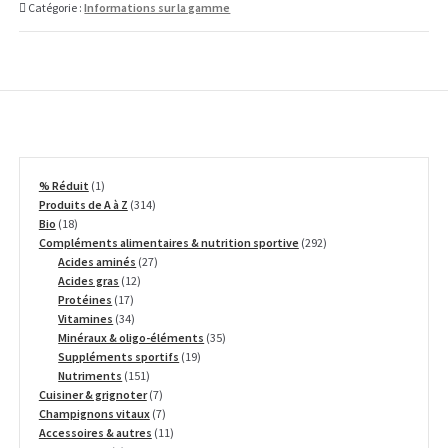
Catégorie :
Informations sur la gamme
1
% Réduit
1
produit
314
Produits de A à Z
314
18
produits
Bio
18
produits
292
Compléments alimentaires & nutrition sportive
292
27
produits
Acides aminés
27
12
produits
Acides gras
12
17
produits
Protéines
17
produits
34
Vitamines
34
produits
35
Minéraux & oligo-éléments
35
19
produits
Suppléments sportifs
19
151
produits
Nutriments
151
produits
7
Cuisiner & grignoter
7
produits
7
Champignons vitaux
7
produits
11
Accessoires & autres
11