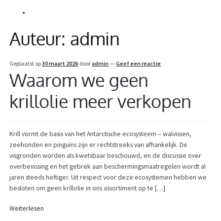
Alle Beiträge
Informatie
Auteur:
admin
Geplaatst op
30 maart 2026
door
admin
—
Geef een reactie
Waarom we geen
krillolie meer verkopen
Krill vormt de basis van het Antarctische ecosysteem – walvissen,
zeehonden en pinguïns zijn er rechtstreeks van afhankelijk. De
visgronden worden als kwetsbaar beschouwd, en de discussie over
overbevissing en het gebrek aan beschermingsmaatregelen wordt al
jaren steeds heftiger. Uit respect voor deze ecosystemen hebben we
besloten om geen krillolie in ons assortiment op te […]
Weiterlesen