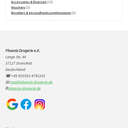
producten
11
Accessoires & Diversen
11
1
producten
Vouchers
1
product
2
Resellers & gezondheidszorgberoepen
2
producten
Phoenix Drogerie e.K.
Lange Str. 44
37127 Dransfeld
Deutschland
☎ +49 (0)5502-4792241
📧
mail@phoenix-drogerie.de
🌐
phoenix-drogerie.de