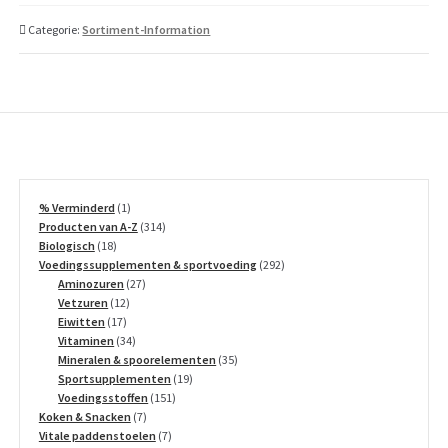
Categorie:
Sortiment-Information
1
% Verminderd
1
product
314
Producten van A-Z
314
18
producten
Biologisch
18
producten
292
Voedingssupplementen & sportvoeding
292
27
producten
Aminozuren
27
12
producten
Vetzuren
12
17
producten
Eiwitten
17
producten
34
Vitaminen
34
producten
35
Mineralen & spoorelementen
35
19
producten
Sportsupplementen
19
151
producten
Voedingsstoffen
151
7
producten
Koken & Snacken
7
producten
7
Vitale paddenstoelen
7