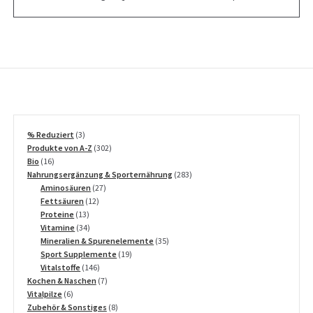
3
% Reduziert
3
Produkte
302
Produkte von A-Z
302
16
Produkte
Bio
16
Produkte
283
Nahrungsergänzung & Sporternährung
283
27
Produkte
Aminosäuren
27
12
Produkte
Fettsäuren
12
13
Produkte
Proteine
13
Produkte
34
Vitamine
34
Produkte
35
Mineralien & Spurenelemente
35
19
Produkte
Sport Supplemente
19
146
Produkte
Vitalstoffe
146
Produkte
7
Kochen & Naschen
7
6
Produkte
Vitalpilze
6
Produkte
8
Zubehör & Sonstiges
8