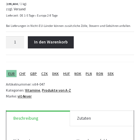
(
195,60
€
/ 1 kg)
zzgl.
Versand
Lieferzeit: DE 1-5 Tage • Europa 2-8 Tage
Bei Lieferungen in Nicht-EU-Länder können zusätzliche Zölle, Steuern und Gebühren anfallen.
Vit4ever
In den Warenkorb
Vitamin
D3
Depot
10000
I.E.
EUR
CHF
GBP
CZK
DKK
HUF
NOK
PLN
RON
SEK
-
Artikelnummer:
vit4-047
365
Kategorien:
Vitamine
,
Produkte von A-Z
Tabletten
Marke:
vit4ever
Menge
Beschreibung
Zutaten