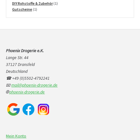
Produkte
1
DIY Rohstoffe & Zubehör
1
1
Produkt
Gutscheine
1
Produkt
Phoenix Drogerie e.K.
Lange Str. 44
37127 Dransfeld
Deutschland
☎ +49 (0)5502-4792241
📧
mail@phoenix-drogerie.de
🌐
phoenix-drogerie.de
Mein Konto