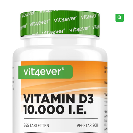
Info
🔍