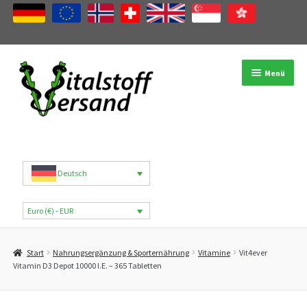
Zur
Zum
Menü
Navigation
Inhalt
springen
springen
Shop
Produktkategorien
Deutsch
Marken
Euro (€) - EUR
Mein Konto
Start
Nahrungsergänzung & Sporternährung
Vitamine
Vit4ever
B2B
Vitamin D3 Depot 10000 I.E. – 365 Tabletten
Blog