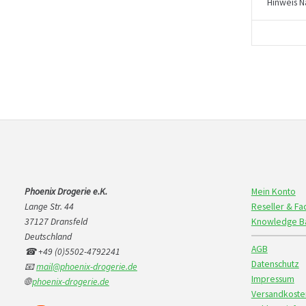
Hinweis N
Phoenix Drogerie e.K.
Mein Konto
Lange Str. 44
Reseller & F
37127 Dransfeld
Knowledge B
Deutschland
AGB
☎ +49 (0)5502-4792241
Datenschutz
📧
mail@phoenix-drogerie.de
Impressum
🌐
phoenix-drogerie.de
Versandkoste