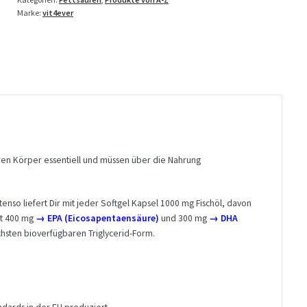
Kapseln
Marke:
vit4ever
Menge
ren Körper essentiell und müssen über die Nahrung
so liefert Dir mit jeder Softgel Kapsel 1000 mg Fischöl, davon
it 400 mg
→ EPA (Eicosapentaensäure)
und 300 mg
→ DHA
hsten bioverfügbaren Triglycerid-Form.