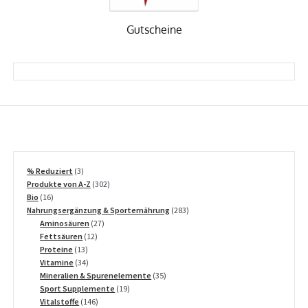
Gutscheine
3
% Reduziert
3
Produkte
302
Produkte von A-Z
302
16
Produkte
Bio
16
Produkte
283
Nahrungsergänzung & Sporternährung
283
27
Produkte
Aminosäuren
27
12
Produkte
Fettsäuren
12
13
Produkte
Proteine
13
Produkte
34
Vitamine
34
Produkte
35
Mineralien & Spurenelemente
35
19
Produkte
Sport Supplemente
19
146
Produkte
Vitalstoffe
146