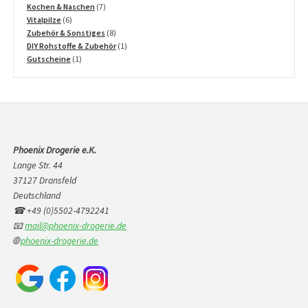
Produkte
7
Kochen & Naschen
7
6
Produkte
Vitalpilze
6
Produkte
8
Zubehör & Sonstiges
8
Produkte
1
DIY Rohstoffe & Zubehör
1
1
Produkt
Gutscheine
1
Produkt
Phoenix Drogerie e.K.
Lange Str. 44
37127 Dransfeld
Deutschland
☎ +49 (0)5502-4792241
📧
mail@phoenix-drogerie.de
🌐
phoenix-drogerie.de