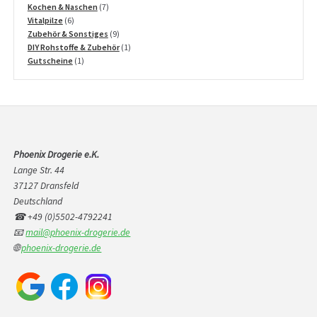
Produkte
7
Kochen & Naschen
7
6
Produkte
Vitalpilze
6
Produkte
9
Zubehör & Sonstiges
9
Produkte
1
DIY Rohstoffe & Zubehör
1
1
Produkt
Gutscheine
1
Produkt
Phoenix Drogerie e.K.
Lange Str. 44
37127 Dransfeld
Deutschland
☎ +49 (0)5502-4792241
📧
mail@phoenix-drogerie.de
🌐
phoenix-drogerie.de