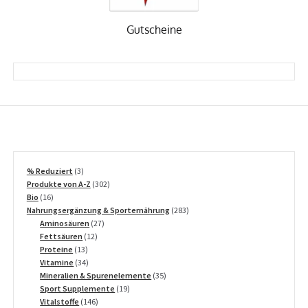
Gutscheine
3
% Reduziert
3
Produkte
302
Produkte von A-Z
302
16
Produkte
Bio
16
Produkte
283
Nahrungsergänzung & Sporternährung
283
27
Produkte
Aminosäuren
27
12
Produkte
Fettsäuren
12
13
Produkte
Proteine
13
Produkte
34
Vitamine
34
Produkte
35
Mineralien & Spurenelemente
35
19
Produkte
Sport Supplemente
19
146
Produkte
Vitalstoffe
146