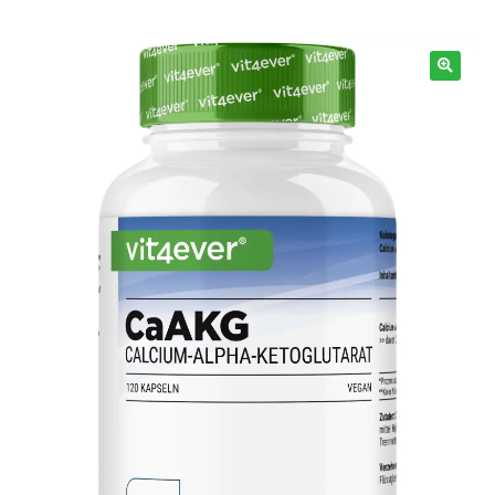
Info
🔍