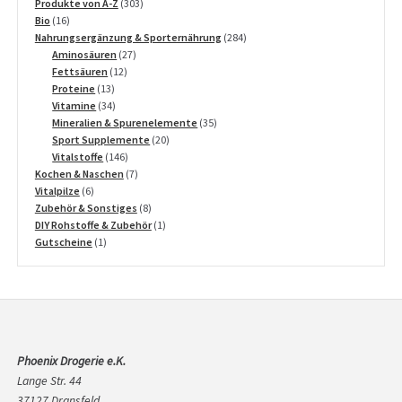
Produkte
303
Produkte von A-Z
303
16
Produkte
Bio
16
Produkte
284
Nahrungsergänzung & Sporternährung
284
27
Produkte
Aminosäuren
27
12
Produkte
Fettsäuren
12
13
Produkte
Proteine
13
Produkte
34
Vitamine
34
Produkte
35
Mineralien & Spurenelemente
35
20
Produkte
Sport Supplemente
20
146
Produkte
Vitalstoffe
146
Produkte
7
Kochen & Naschen
7
6
Produkte
Vitalpilze
6
Produkte
8
Zubehör & Sonstiges
8
Produkte
1
DIY Rohstoffe & Zubehör
1
1
Produkt
Gutscheine
1
Produkt
Phoenix Drogerie e.K.
Lange Str. 44
37127 Dransfeld