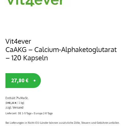
Vit4ever
CaAKG – Calcium-Alphaketoglutarat
– 120 Kapseln
27,80
€
Enthält 7% MwSt.
(
343,21
€
/ 1 kg)
zzgl.
Versand
Lieferzeit: DE 1-5 Tage • Europa 2-8 Tage
Bei Lieferungen in Nicht-EU-Länder können zusätzliche Zölle, Steuern und Gebühren anfallen.