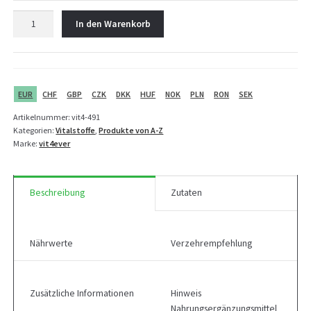
Vit4ever
In den Warenkorb
CaAKG
-
Calcium-
Alphaketoglutarat
-
EUR
CHF
GBP
CZK
DKK
HUF
NOK
PLN
RON
SEK
120
Artikelnummer:
vit4-491
Kapseln
Kategorien:
Vitalstoffe
,
Produkte von A-Z
Menge
Marke:
vit4ever
Beschreibung
Zutaten
Nährwerte
Verzehrempfehlung
Zusätzliche Informationen
Hinweis
Nahrungsergänzungsmittel