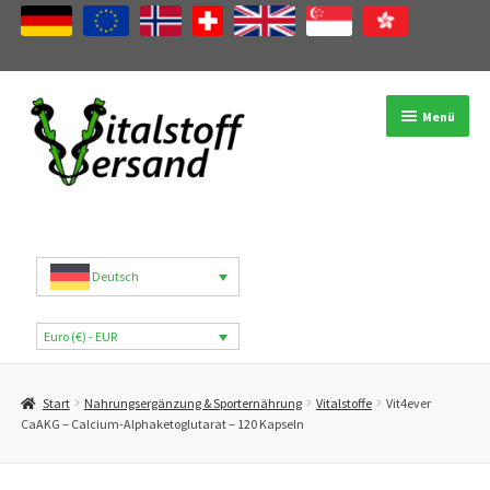
Zur
Zum
Menü
Navigation
Inhalt
springen
springen
Shop
Produktkategorien
Deutsch
Marken
Euro (€) - EUR
Mein Konto
Start
Nahrungsergänzung & Sporternährung
Vitalstoffe
Vit4ever
B2B
CaAKG – Calcium-Alphaketoglutarat – 120 Kapseln
Blog