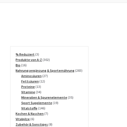
3
% Reduziert
3
Produkte
302
Produkte von A-Z
302
16
Produkte
Bio
16
Produkte
283
Nahrungsergänzung & Sporternährung
283
27
Produkte
Aminosäuren
27
12
Produkte
Fettsäuren
12
13
Produkte
Proteine
13
Produkte
34
Vitamine
34
Produkte
35
Mineralien & Spurenelemente
35
19
Produkte
Sport Supplemente
19
146
Produkte
Vitalstoffe
146
Produkte
7
Kochen & Naschen
7
6
Produkte
Vitalpilze
6
Produkte
8
Zubehör & Sonstiges
8