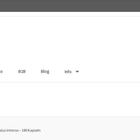
to
B2B
Blog
Info
alus Intenso – 180 Kapseln