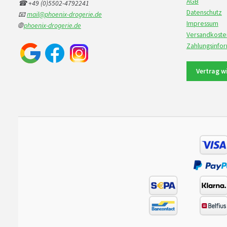
AGB
☎ +49 (0)5502-4792241
Datenschutz
📧
mail@phoenix-drogerie.de
Impressum
🌐
phoenix-drogerie.de
Versandkoste
Zahlungsinfo
Vertrag w