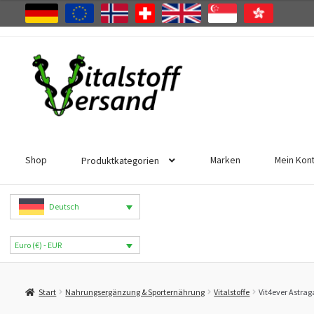
Zur
Zum
Navigation
Inhalt
springen
springen
Shop
Marken
Mein Kon
Produktkategorien
Deutsch
Euro (€) - EUR
Start
Nahrungsergänzung & Sporternährung
Vitalstoffe
Vit4ever Astrag