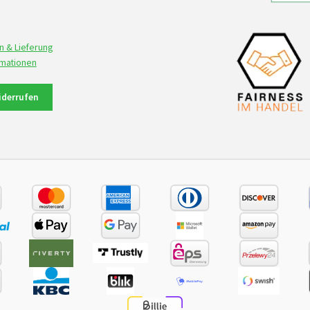
n & Lieferung
rmationen
iderrufen