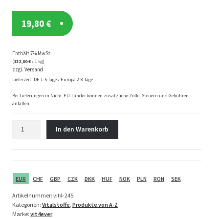
19,80
€
Enthält 7% MwSt.
(
132,00
€
/ 1 kg)
zzgl.
Versand
Lieferzeit: DE 1-5 Tage • Europa 2-8 Tage
Bei Lieferungen in Nicht-EU-Länder können zusätzliche Zölle, Steuern und Gebühren
anfallen.
Vit4ever
In den Warenkorb
Astragalus
Intenso
-
180
Kapseln
EUR
CHF
GBP
CZK
DKK
HUF
NOK
PLN
RON
SEK
Menge
Artikelnummer:
vit4-245
Kategorien:
Vitalstoffe
,
Produkte von A-Z
Marke:
vit4ever