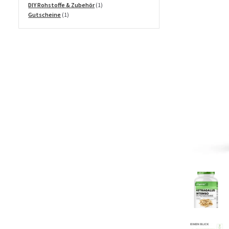
Produkte
1
DIY Rohstoffe & Zubehör
1
1
Produkt
Gutscheine
1
Produkt