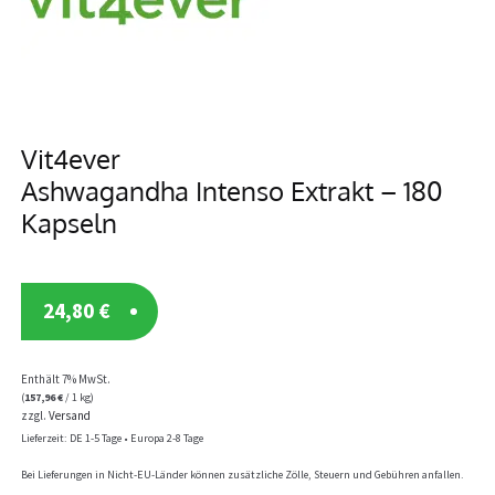
Vit4ever
Ashwagandha Intenso Extrakt – 180
Kapseln
24,80
€
Enthält 7% MwSt.
(
157,96
€
/ 1 kg)
zzgl.
Versand
Lieferzeit: DE 1-5 Tage • Europa 2-8 Tage
Bei Lieferungen in Nicht-EU-Länder können zusätzliche Zölle, Steuern und Gebühren anfallen.