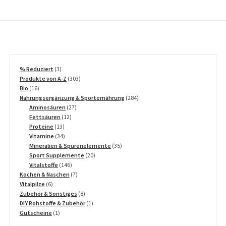
3
% Reduziert
3
Produkte
303
Produkte von A-Z
303
16
Produkte
Bio
16
Produkte
284
Nahrungsergänzung & Sporternährung
284
27
Produkte
Aminosäuren
27
12
Produkte
Fettsäuren
12
13
Produkte
Proteine
13
Produkte
34
Vitamine
34
Produkte
35
Mineralien & Spurenelemente
35
20
Produkte
Sport Supplemente
20
146
Produkte
Vitalstoffe
146
Produkte
7
Kochen & Naschen
7
6
Produkte
Vitalpilze
6
Produkte
8
Zubehör & Sonstiges
8
Produkte
1
DIY Rohstoffe & Zubehör
1
1
Produkt
Gutscheine
1
Produkt