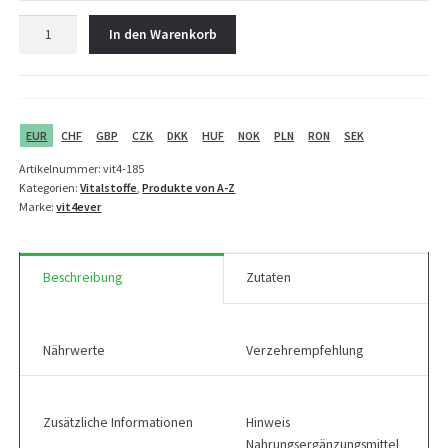
Vit4ever
In den Warenkorb
Ashwagandha
Intenso
Extrakt
-
180
EUR
CHF
GBP
CZK
DKK
HUF
NOK
PLN
RON
SEK
Kapseln
Artikelnummer:
vit4-185
Menge
Kategorien:
Vitalstoffe
,
Produkte von A-Z
Marke:
vit4ever
Beschreibung
Zutaten
Nährwerte
Verzehrempfehlung
Zusätzliche Informationen
Hinweis
Nahrungsergänzungsmittel