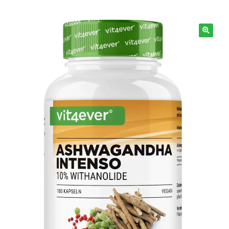
Info
🔍