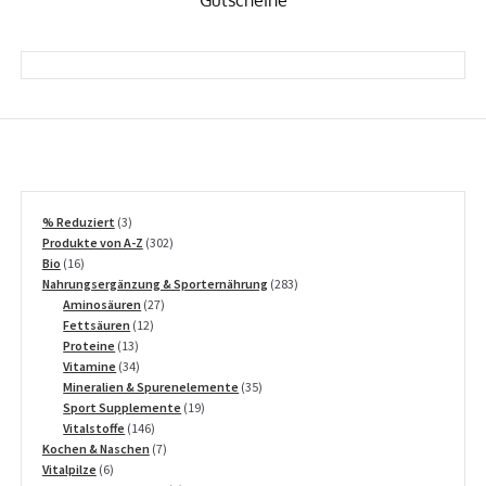
3
% Reduziert
3
Produkte
302
Produkte von A-Z
302
16
Produkte
Bio
16
Produkte
283
Nahrungsergänzung & Sporternährung
283
27
Produkte
Aminosäuren
27
12
Produkte
Fettsäuren
12
13
Produkte
Proteine
13
Produkte
34
Vitamine
34
Produkte
35
Mineralien & Spurenelemente
35
19
Produkte
Sport Supplemente
19
146
Produkte
Vitalstoffe
146
Produkte
7
Kochen & Naschen
7
6
Produkte
Vitalpilze
6