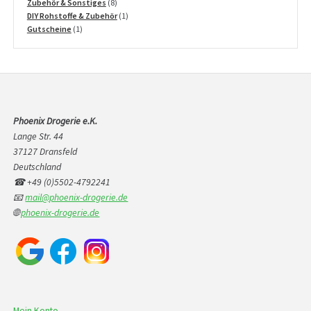
Produkte
8
Zubehör & Sonstiges
8
Produkte
1
DIY Rohstoffe & Zubehör
1
1
Produkt
Gutscheine
1
Produkt
Phoenix Drogerie e.K.
Lange Str. 44
37127 Dransfeld
Deutschland
☎ +49 (0)5502-4792241
📧
mail@phoenix-drogerie.de
🌐
phoenix-drogerie.de
Mein Konto