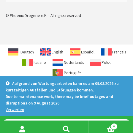
© Phoenix Drogerie e.K. - All rights reserved
Deutsch
English
Español
Français
Italiano
Nederlands
Polski
Português
Aufgrund von Wartungsarbeiten kann es am 09.08.2026 zu
kurzzeitigen Ausfällen und Störungen kommen.
Due to maintenance work, there may be brief outages and
disruptions on 9 August 2026.
Verwerfen
Products
0
search