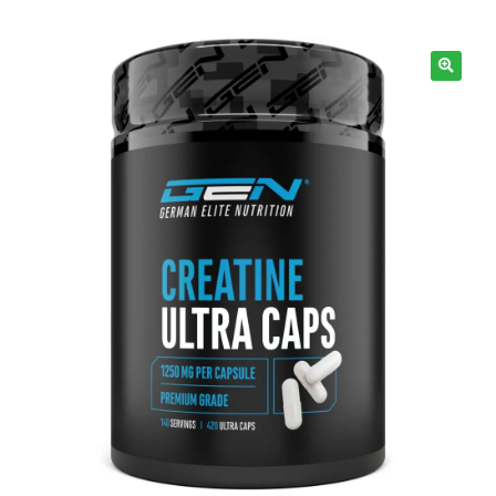
Info
🔍