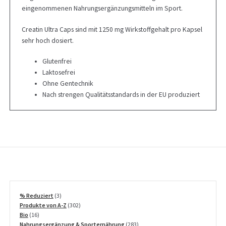
eingenommenen Nahrungsergänzungsmitteln im Sport.
Creatin Ultra Caps sind mit 1250 mg Wirkstoffgehalt pro Kapsel
sehr hoch dosiert.
Glutenfrei
Laktosefrei
Ohne Gentechnik
Nach strengen Qualitätsstandards in der EU produziert
3
% Reduziert
3
Produkte
302
Produkte von A-Z
302
16
Produkte
Bio
16
Produkte
283
Nahrungsergänzung & Sporternährung
283