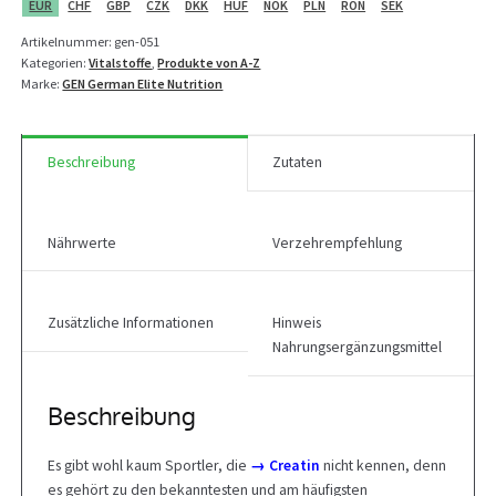
420
EUR
CHF
GBP
CZK
DKK
HUF
NOK
PLN
RON
SEK
Kapseln
Artikelnummer:
gen-051
Menge
Kategorien:
Vitalstoffe
,
Produkte von A-Z
Marke:
GEN German Elite Nutrition
Beschreibung
Zutaten
Nährwerte
Verzehrempfehlung
Zusätzliche Informationen
Hinweis
Nahrungsergänzungsmittel
Beschreibung
Es gibt wohl kaum Sportler, die
→ Creatin
nicht kennen, denn
es gehört zu den bekanntesten und am häufigsten