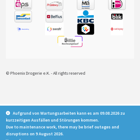
© Phoenix Drogerie e.K. - All rights reserved
Deutsch
English
Español
Français
Aufgrund von Wartungsarbeiten kann es am 09.08.2026 zu
kurzzeitigen Ausfällen und Störungen kommen.
Italiano
Nederlands
Polski
Due to maintenance work, there may be brief outages and
Português
disruptions on 9 August 2026.