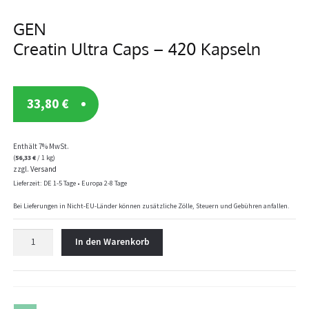
GEN
Creatin Ultra Caps – 420 Kapseln
33,80
€
Enthält 7% MwSt.
(
56,33
€
/ 1 kg)
zzgl.
Versand
Lieferzeit: DE 1-5 Tage • Europa 2-8 Tage
Bei Lieferungen in Nicht-EU-Länder können zusätzliche Zölle, Steuern und Gebühren anfallen.
GEN
In den Warenkorb
Creatin
Ultra
Caps
-