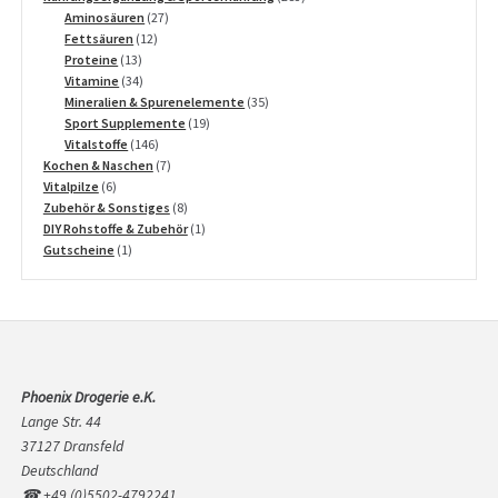
27
Produkte
Aminosäuren
27
12
Produkte
Fettsäuren
12
13
Produkte
Proteine
13
Produkte
34
Vitamine
34
Produkte
35
Mineralien & Spurenelemente
35
19
Produkte
Sport Supplemente
19
146
Produkte
Vitalstoffe
146
Produkte
7
Kochen & Naschen
7
6
Produkte
Vitalpilze
6
Produkte
8
Zubehör & Sonstiges
8
Produkte
1
DIY Rohstoffe & Zubehör
1
1
Produkt
Gutscheine
1
Produkt
Phoenix Drogerie e.K.
Lange Str. 44
37127 Dransfeld
Deutschland
☎ +49 (0)5502-4792241