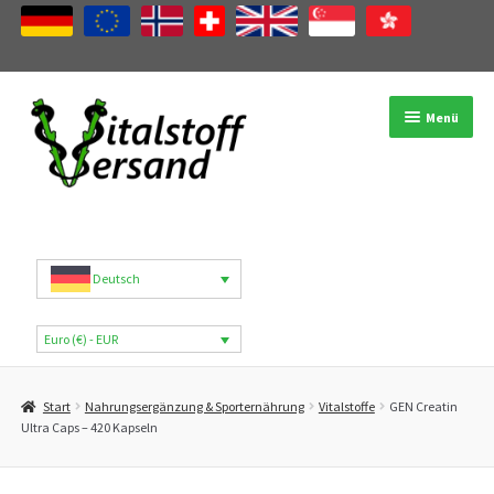
Zur
Zum
Menü
Navigation
Inhalt
springen
springen
Shop
Produktkategorien
Deutsch
Marken
Euro (€) - EUR
Mein Konto
Start
Nahrungsergänzung & Sporternährung
Vitalstoffe
GEN Creatin
B2B
Ultra Caps – 420 Kapseln
Blog