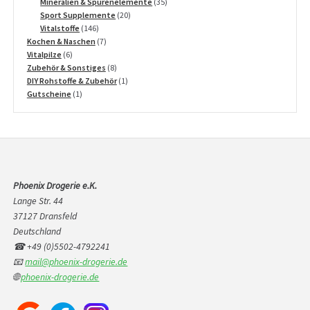
Produkte
35
Mineralien & Spurenelemente
35
20
Produkte
Sport Supplemente
20
146
Produkte
Vitalstoffe
146
Produkte
7
Kochen & Naschen
7
6
Produkte
Vitalpilze
6
Produkte
8
Zubehör & Sonstiges
8
Produkte
1
DIY Rohstoffe & Zubehör
1
1
Produkt
Gutscheine
1
Produkt
Phoenix Drogerie e.K.
Lange Str. 44
37127 Dransfeld
Deutschland
☎ +49 (0)5502-4792241
📧
mail@phoenix-drogerie.de
🌐
phoenix-drogerie.de