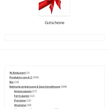
Gutscheine
3
% Reduziert
3
Produkte
303
Produkte von A-Z
303
16
Produkte
Bio
16
Produkte
284
Nahrungsergänzung & Sporternährung
284
27
Produkte
Aminosäuren
27
12
Produkte
Fettsäuren
12
13
Produkte
Proteine
13
Produkte
34
Vitamine
34