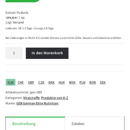
Enthält 7% MwSt.
(
259,81
€
/ 1 kg)
zzgl.
Versand
Lieferzeit: DE 1-5 Tage • Europa 2-8 Tage
Bei Lieferungen in Nicht-EU-Länder können zusätzliche Zölle, Steuern und Gebühren anfallen.
GEN
In den Warenkorb
Adaptogene
Antistress
&
Cortisol
Control
EUR
CHF
GBP
CZK
DKK
HUF
NOK
PLN
RON
SEK
-
Artikelnummer:
gen-089
120
Kategorien:
Vitalstoffe
,
Produkte von A-Z
Kapseln
Marke:
GEN German Elite Nutrition
Menge
Beschreibung
Zutaten