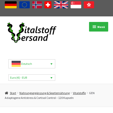
Zur
Zum
Menü
Navigation
Inhalt
springen
springen
Shop
Produktkategorien
Deutsch
Marken
Euro (€) - EUR
Mein Konto
Start
Nahrungsergänzung & Sporternährung
Vitalstoffe
GEN
B2B
Adaptogene Antistress & Cortisol Control – 120 Kapseln
Blog