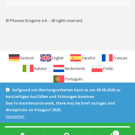
© Phoenix Drogerie e.K. - All rights reserved
Deutsch
English
Español
Français
Italiano
Nederlands
Polski
Português
Aufgrund von Wartungsarbeiten kann es am 09.08.2026 zu
kurzzeitigen Ausfällen und Störungen kommen.
Due to maintenance work, there may be brief outages and
disruptions on 9 August 2026.
Verwerfen
Products
0
search