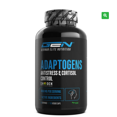
Info
🔍