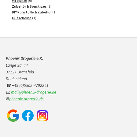
6
Produkte
Vitalpilze
6
Produkte
8
Zubehör & Sonstiges
8
Produkte
1
DIY Rohstoffe & Zubehör
1
1
Produkt
Gutscheine
1
Produkt
Phoenix Drogerie e.K.
Lange Str. 44
37127 Dransfeld
Deutschland
☎ +49 (0)5502-4792241
📧
mail@phoenix-drogerie.de
🌐
phoenix-drogerie.de