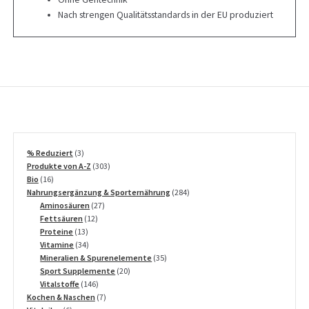
Nach strengen Qualitätsstandards in der EU produziert
3
% Reduziert
3
Produkte
303
Produkte von A-Z
303
16
Produkte
Bio
16
Produkte
284
Nahrungsergänzung & Sporternährung
284
27
Produkte
Aminosäuren
27
12
Produkte
Fettsäuren
12
13
Produkte
Proteine
13
Produkte
34
Vitamine
34
Produkte
35
Mineralien & Spurenelemente
35
20
Produkte
Sport Supplemente
20
146
Produkte
Vitalstoffe
146
Produkte
7
Kochen & Naschen
7