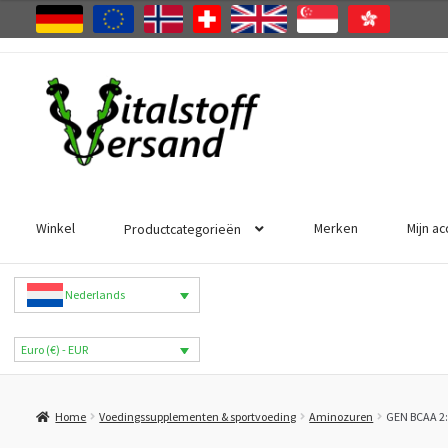
Ga
Ga
door
naar
naar
de
navigatie
inhoud
Winkel
Merken
Mijn a
Productcategorieën
Nederlands
Euro (€) - EUR
Home
Voedingssupplementen & sportvoeding
Aminozuren
GEN BCAA 2:1