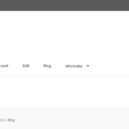
ccount
B2B
Blog
Informatie
:1 – 450 g