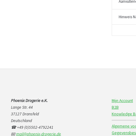
Aanvullen
Hinweis N
Phoenix Drogerie e.K.
Mijn Account
Lange Str. 44
B2B
37127 Dransfeld
Knowledge B
Deutschland
Algemene voo
☎ +49 (0)5502-4792241
Gegevensbesc
📧
mail@phoenix-drogerie.de