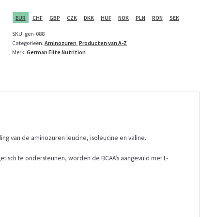
450
g
EUR
CHF
GBP
CZK
DKK
HUF
NOK
PLN
RON
SEK
aantal
SKU:
gen-088
Categorieën:
Aminozuren
,
Producten van A-Z
Merk:
German Elite Nutrition
ing van de aminozuren leucine, isoleucine en valine.
etisch te ondersteunen, worden de BCAA’s aangevuld met L-