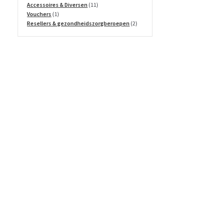
producten
11
Accessoires & Diversen
11
1
producten
Vouchers
1
product
2
Resellers & gezondheidszorgberoepen
2
producten