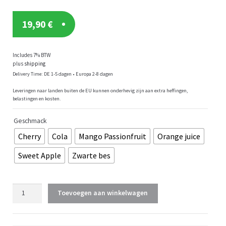
19,90
€
Includes 7% BTW
plus
shipping
Delivery Time: DE 1-5 dagen • Europa 2-8 dagen
Leveringen naar landen buiten de EU kunnen onderhevig zijn aan extra heffingen,
belastingen en kosten.
Geschmack
Cherry
Cola
Mango Passionfruit
Orange juice
Sweet Apple
Zwarte bes
GEN
Toevoegen aan winkelwagen
BCAA
2:1:1
-