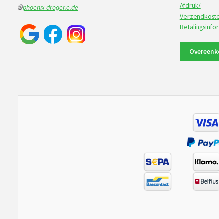
Afdruk/
🌐
phoenix-drogerie.de
Verzendkoste
Betalingsinfo
Overeenk