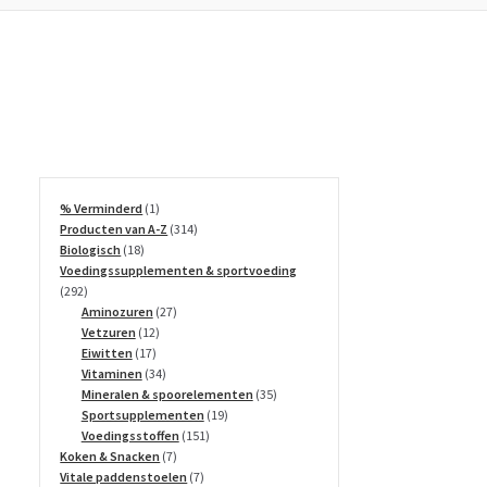
1
% Verminderd
1
product
314
Producten van A-Z
314
18
producten
Biologisch
18
producten
Voedingssupplementen & sportvoeding
292
292
producten
27
Aminozuren
27
12
producten
Vetzuren
12
17
producten
Eiwitten
17
producten
34
Vitaminen
34
producten
35
Mineralen & spoorelementen
35
19
producten
Sportsupplementen
19
151
producten
Voedingsstoffen
151
7
producten
Koken & Snacken
7
producten
7
Vitale paddenstoelen
7