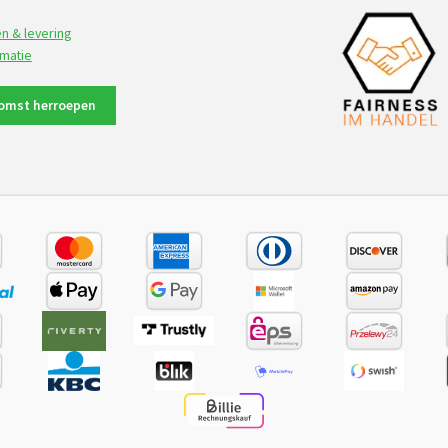
n & levering
rmatie
omst herroepen