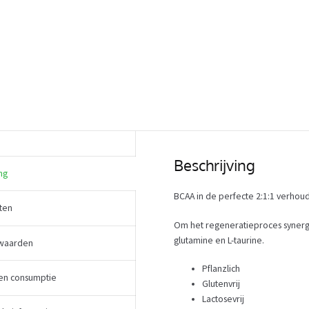
Beschrijving
ng
BCAA in de perfecte 2:1:1 verhoud
ten
Om het regeneratieproces synerg
glutamine en L-taurine.
waarden
Pflanzlich
en consumptie
Glutenvrij
Lactosevrij