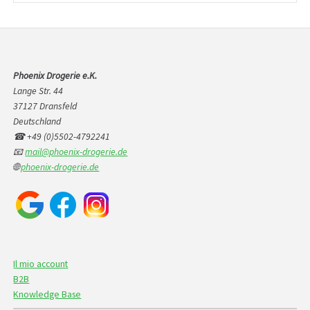
Phoenix Drogerie e.K.
Lange Str. 44
37127 Dransfeld
Deutschland
☎ +49 (0)5502-4792241
📧
mail@phoenix-drogerie.de
🌐
phoenix-drogerie.de
Il mio account
B2B
Knowledge Base