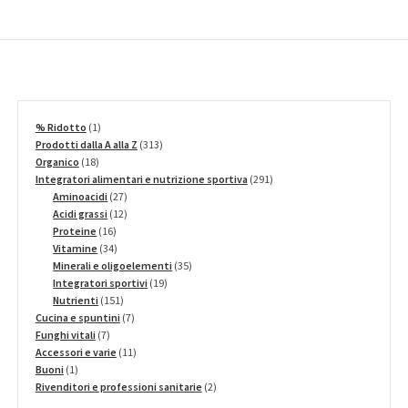
s
t
f
o
r
t
1
% Ridotto
1
h
prodotto
313
Prodotti dalla A alla Z
313
i
18
prodotti
Organico
18
s
prodotti
291
Integratori alimentari e nutrizione sportiva
291
27
prodotti
Aminoacidi
27
p
prodotti
12
Acidi grassi
12
r
16
prodotti
Proteine
16
o
prodotti
34
Vitamine
34
d
prodotti
35
Minerali e oligoelementi
35
u
19
prodotti
Integratori sportivi
19
c
151
prodotti
Nutrienti
151
prodotti
7
t
Cucina e spuntini
7
7
prodotti
Funghi vitali
7
prodotti
11
Accessori e varie
11
1
prodotti
Buoni
1
prodotto
2
Rivenditori e professioni sanitarie
2
prodotti