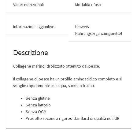
d
Valori nutrizionali
Modalità d’uso
d
r
e
Informazioni aggiuntive
Hinweis
s
Nahrungsergänzungsmittel
s
t
o
Descrizione
j
o
Collagene marino idrolizzato ottenuto dal pesce.
i
n
Il collagene di pesce ha un profilo aminoacidico completo e si
t
scioglie rapidamente in acqua, succhi o frullati.
h
e
Senza glutine
w
Senza lattosio
a
Senza OGM
i
Prodotto secondo rigorosi standard di qualità nell’UE
t
l
i