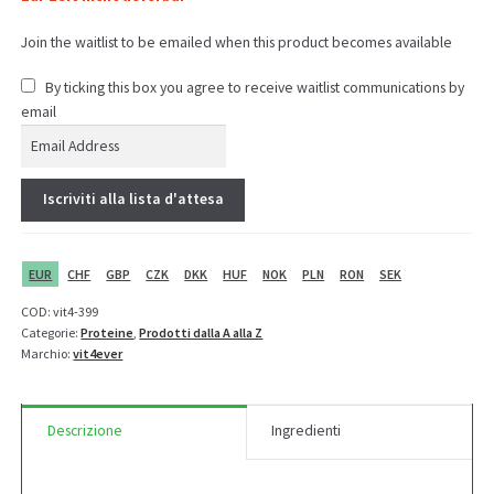
Join the waitlist to be emailed when this product becomes available
By ticking this box you agree to receive waitlist communications by
email
E
n
t
Iscriviti alla lista d'attesa
e
r
y
EUR
CHF
GBP
CZK
DKK
HUF
NOK
PLN
RON
SEK
o
u
COD:
vit4-399
r
Categorie:
Proteine
,
Prodotti dalla A alla Z
e
Marchio:
vit4ever
m
a
i
Descrizione
Ingredienti
l
a