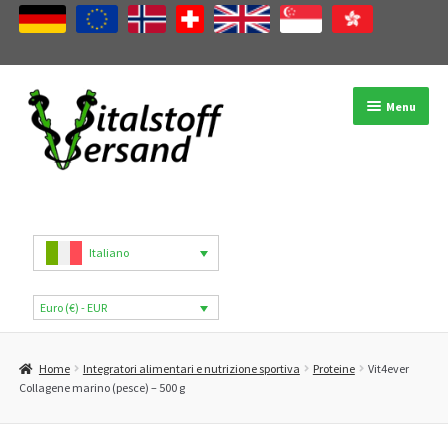
Vai
Vai
Menu
alla
al
navigazione
contenuto
Negozio
Categorie di prodotti
Italiano
Marchi
Euro (€) - EUR
Il mio account
Home
Integratori alimentari e nutrizione sportiva
Proteine
Vit4ever
B2B
Collagene marino (pesce) – 500 g
Blog