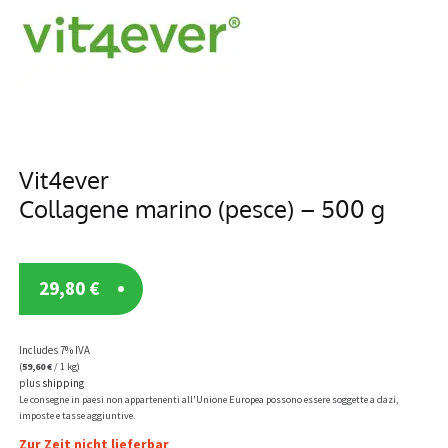
Vit4ever
Collagene marino (pesce) – 500 g
29,80
€
Includes 7% IVA
(
59,60
€
/ 1 kg)
plus
shipping
Le consegne in paesi non appartenenti all'Unione Europea possono essere soggette a dazi,
imposte e tasse aggiuntive.
Zur Zeit nicht lieferbar