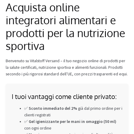
Acquista online
Info
integratori alimentari e
prodotti per la nutrizione
sportiva
Benvenuto su Vitalstoff Versand – il tuo negozio online di prodotti per
la salute certificati, nutrizione sportiva e alimenti funzionali. Prodotti
secondo i più rigorosi standard dell’UE, con prezzi trasparenti ed equi.
I tuoi vantaggi come cliente privato:
✅
Sconto immediato del 2%
già dal primo ordine per i
clienti registrati
✅
Gel igienizzante per le mani in omaggio (50 ml)
con ogni ordine