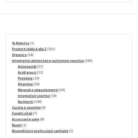
1
% Ridotto
1
prodotto
301
Prodotti dalla A alla Z
301
18
prodotti
Organico
18
prodotti
283
Integratori alimentari e nutrizione sportiva
283
27
prodotti
Aminoacidi
27
prodotti
12
Acidi grassi
12
14
prodotti
Proteine
14
prodotti
34
Vitamine
34
prodotti
34
Minerali e oligoelementi
34
19
prodotti
Integratori sportivi
19
146
prodotti
Nutrienti
146
prodotti
8
Cucina e spuntini
8
7
prodotti
Funghi vitali
7
prodotti
8
Accessori e varie
8
1
prodotti
Buoni
1
prodotto
2
Rivenditori e professioni sanitarie
2
prodotti