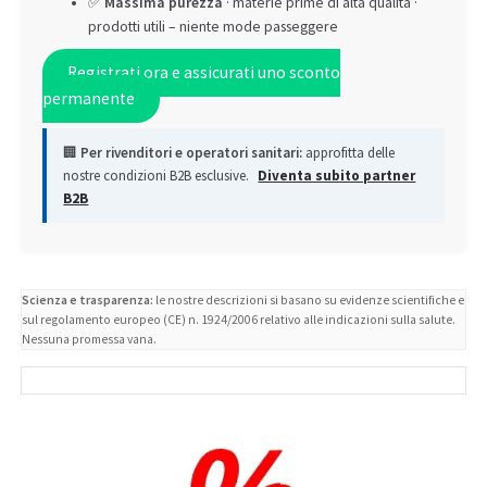
✅
Massima purezza
· materie prime di alta qualità ·
prodotti utili – niente mode passeggere
Registrati ora e assicurati uno sconto
permanente
🏢
Per rivenditori e operatori sanitari:
approfitta delle
nostre condizioni B2B esclusive.
Diventa subito partner
B2B
Scienza e trasparenza:
le nostre descrizioni si basano su evidenze scientifiche e
sul regolamento europeo (CE) n. 1924/2006 relativo alle indicazioni sulla salute.
Nessuna promessa vana.