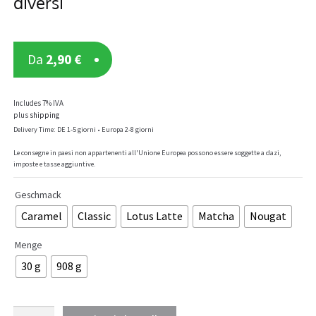
diversi
Da
2,90
€
Includes 7% IVA
plus
shipping
Delivery Time: DE 1-5 giorni • Europa 2-8 giorni
Le consegne in paesi non appartenenti all'Unione Europea possono essere soggette a dazi,
imposte e tasse aggiuntive.
Geschmack
Caramel
Classic
Lotus Latte
Matcha
Nougat
Menge
30 g
908 g
Vit4ever