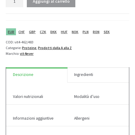
Aggiungi al carrello
Barista
Whey
Protein
Coffee
-
EUR
CHF
GBP
CZK
DKK
HUF
NOK
PLN
RON
SEK
gusti
COD:
vit4-462/483
diversi
Categorie:
Proteine
,
Prodotti dalla A alla Z
quantità
Marchio:
vit4ever
Descrizione
Ingredienti
Valori nutrizionali
Modalità d’uso
Informazioni aggiuntive
Allergeni