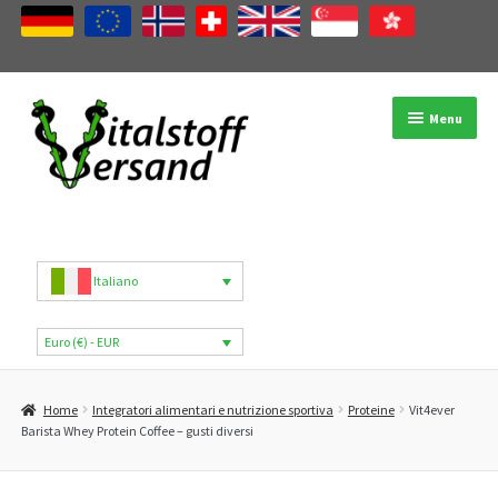
Vai
Vai
Menu
alla
al
navigazione
contenuto
Negozio
Categorie di prodotti
Italiano
Marchi
Euro (€) - EUR
Il mio account
Home
Integratori alimentari e nutrizione sportiva
Proteine
Vit4ever
B2B
Barista Whey Protein Coffee – gusti diversi
Blog