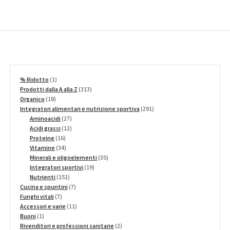
1
% Ridotto
1
prodotto
313
Prodotti dalla A alla Z
313
18
prodotti
Organico
18
prodotti
291
Integratori alimentari e nutrizione sportiva
291
27
prodotti
Aminoacidi
27
prodotti
12
Acidi grassi
12
16
prodotti
Proteine
16
prodotti
34
Vitamine
34
prodotti
35
Minerali e oligoelementi
35
19
prodotti
Integratori sportivi
19
151
prodotti
Nutrienti
151
prodotti
7
Cucina e spuntini
7
7
prodotti
Funghi vitali
7
prodotti
11
Accessori e varie
11
1
prodotti
Buoni
1
prodotto
2
Rivenditori e professioni sanitarie
2