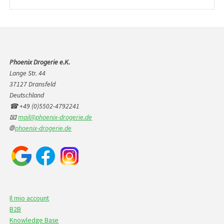
prodotti
Phoenix Drogerie e.K.
Lange Str. 44
37127 Dransfeld
Deutschland
☎ +49 (0)5502-4792241
📧
mail@phoenix-drogerie.de
🌐
phoenix-drogerie.de
Il mio account
B2B
Knowledge Base