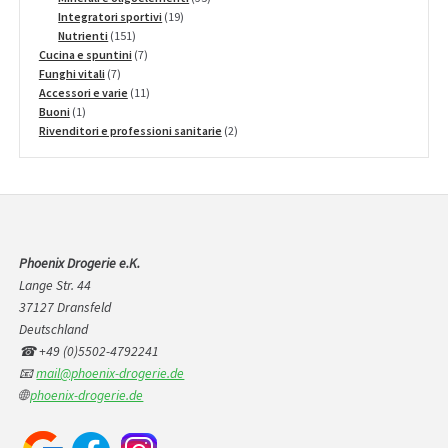
19
prodotti
Integratori sportivi
19
151
prodotti
Nutrienti
151
prodotti
7
Cucina e spuntini
7
7
prodotti
Funghi vitali
7
prodotti
11
Accessori e varie
11
1
prodotti
Buoni
1
prodotto
2
Rivenditori e professioni sanitarie
2
prodotti
Phoenix Drogerie e.K.
Lange Str. 44
37127 Dransfeld
Deutschland
☎ +49 (0)5502-4792241
📧
mail@phoenix-drogerie.de
🌐
phoenix-drogerie.de