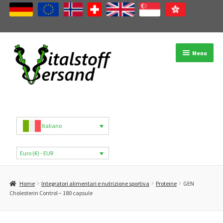
Vai
Vai
Menu
alla
al
navigazione
contenuto
Negozio
Categorie di prodotti
Italiano
Marchi
Euro (€) - EUR
Il mio account
Home
Integratori alimentari e nutrizione sportiva
Proteine
GEN
B2B
Cholesterin Control – 180 capsule
Blog