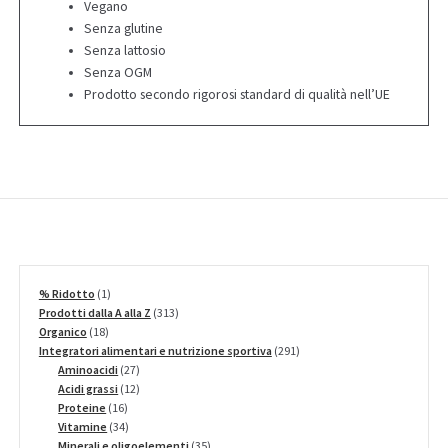
Vegano
Senza glutine
Senza lattosio
Senza OGM
Prodotto secondo rigorosi standard di qualità nell’UE
1
% Ridotto
1
prodotto
313
Prodotti dalla A alla Z
313
18
prodotti
Organico
18
prodotti
291
Integratori alimentari e nutrizione sportiva
291
27
prodotti
Aminoacidi
27
prodotti
12
Acidi grassi
12
16
prodotti
Proteine
16
prodotti
34
Vitamine
34
prodotti
35
Minerali e oligoelementi
35