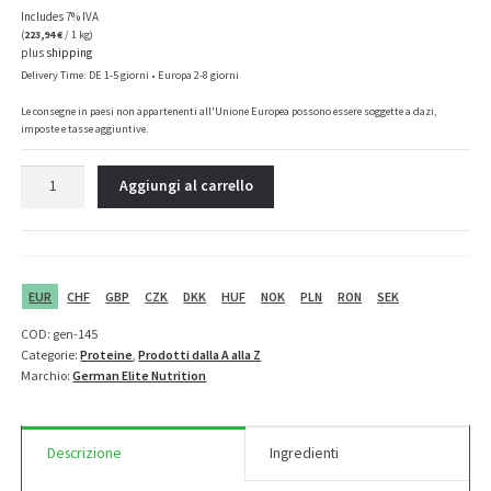
Includes 7% IVA
(
223,94
€
/ 1 kg)
plus
shipping
Delivery Time: DE 1-5 giorni • Europa 2-8 giorni
Le consegne in paesi non appartenenti all'Unione Europea possono essere soggette a dazi,
imposte e tasse aggiuntive.
GEN
Aggiungi al carrello
Cholesterin
Control
-
180
capsule
EUR
CHF
GBP
CZK
DKK
HUF
NOK
PLN
RON
SEK
quantità
COD:
gen-145
Categorie:
Proteine
,
Prodotti dalla A alla Z
Marchio:
German Elite Nutrition
Descrizione
Ingredienti