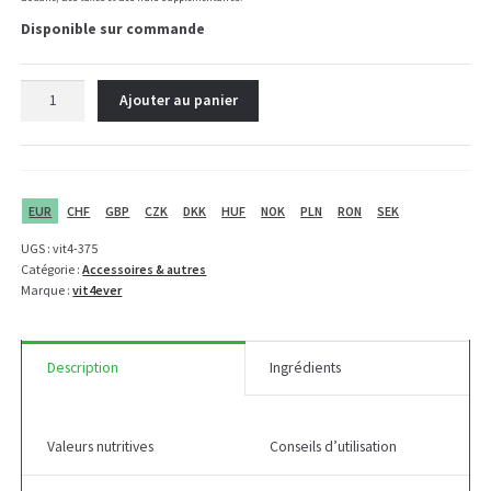
Disponible sur commande
quantité
Ajouter au panier
de
Vit4ever
Magtein®
Magnésium
L-
EUR
CHF
GBP
CZK
DKK
HUF
NOK
PLN
RON
SEK
Thréonate
UGS :
vit4-375
-
Catégorie :
Accessoires & autres
120
Marque :
vit4ever
gélules
Description
Ingrédients
Valeurs nutritives
Conseils d’utilisation