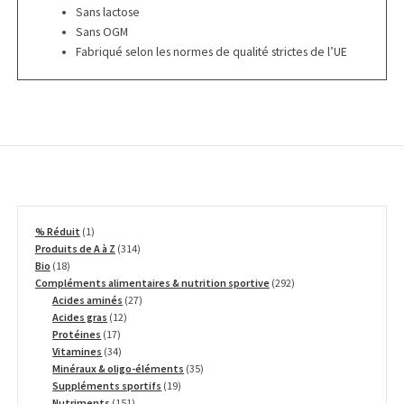
Sans lactose
Sans OGM
Fabriqué selon les normes de qualité strictes de l’UE
1
% Réduit
1
produit
314
Produits de A à Z
314
18
produits
Bio
18
produits
292
Compléments alimentaires & nutrition sportive
292
27
produits
Acides aminés
27
12
produits
Acides gras
12
17
produits
Protéines
17
produits
34
Vitamines
34
produits
35
Minéraux & oligo-éléments
35
19
produits
Suppléments sportifs
19
151
produits
Nutriments
151