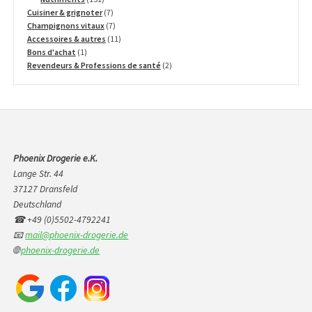
produits
7
Cuisiner & grignoter
7
produits
7
Champignons vitaux
7
produits
11
Accessoires & autres
11
1
produits
Bons d'achat
1
produit
2
Revendeurs & Professions de santé
2
produits
Phoenix Drogerie e.K.
Lange Str. 44
37127 Dransfeld
Deutschland
☎ +49 (0)5502-4792241
📧
mail@phoenix-drogerie.de
🌐
phoenix-drogerie.de