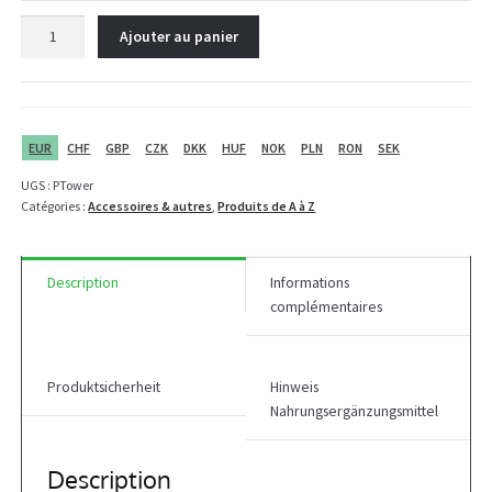
quantité
Ajouter au panier
de
Power
Tower
XL
3x250
EUR
CHF
GBP
CZK
DKK
HUF
NOK
PLN
RON
SEK
ml
UGS :
PTower
Catégories :
Accessoires & autres
,
Produits de A à Z
Description
Informations
complémentaires
Produktsicherheit
Hinweis
Nahrungsergänzungsmittel
Description