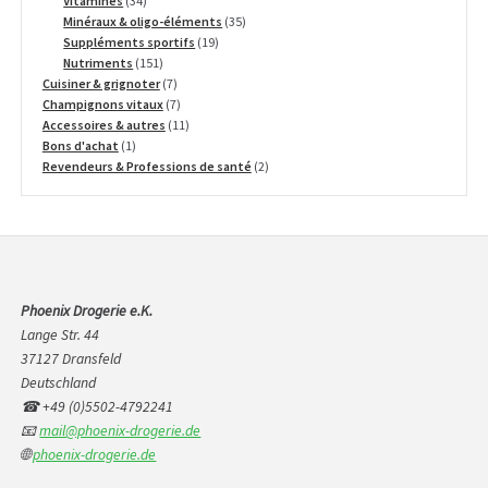
Vitamines
34
produits
35
Minéraux & oligo-éléments
35
19
produits
Suppléments sportifs
19
151
produits
Nutriments
151
produits
7
Cuisiner & grignoter
7
produits
7
Champignons vitaux
7
produits
11
Accessoires & autres
11
1
produits
Bons d'achat
1
produit
2
Revendeurs & Professions de santé
2
produits
Phoenix Drogerie e.K.
Lange Str. 44
37127 Dransfeld
Deutschland
☎ +49 (0)5502-4792241
📧
mail@phoenix-drogerie.de
🌐
phoenix-drogerie.de