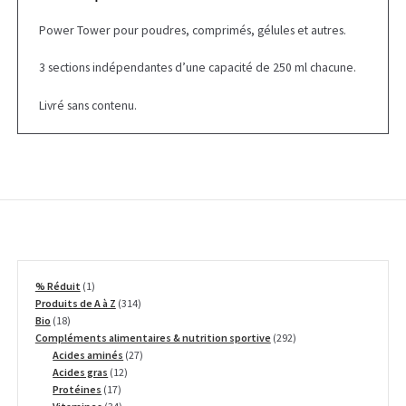
Power Tower pour poudres, comprimés, gélules et autres.
3 sections indépendantes d’une capacité de 250 ml chacune.
Livré sans contenu.
1
% Réduit
1
produit
314
Produits de A à Z
314
18
produits
Bio
18
produits
292
Compléments alimentaires & nutrition sportive
292
27
produits
Acides aminés
27
12
produits
Acides gras
12
17
produits
Protéines
17
produits
34