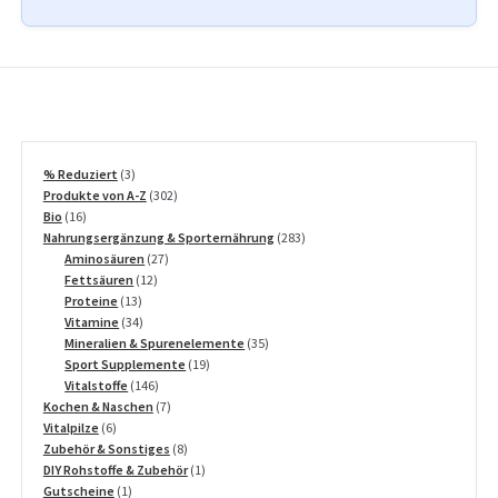
3
% Reduziert
3
Produkte
302
Produkte von A-Z
302
16
Produkte
Bio
16
Produkte
283
Nahrungsergänzung & Sporternährung
283
27
Produkte
Aminosäuren
27
12
Produkte
Fettsäuren
12
13
Produkte
Proteine
13
Produkte
34
Vitamine
34
Produkte
35
Mineralien & Spurenelemente
35
19
Produkte
Sport Supplemente
19
146
Produkte
Vitalstoffe
146
Produkte
7
Kochen & Naschen
7
6
Produkte
Vitalpilze
6
Produkte
8
Zubehör & Sonstiges
8
Produkte
1
DIY Rohstoffe & Zubehör
1
1
Produkt
Gutscheine
1