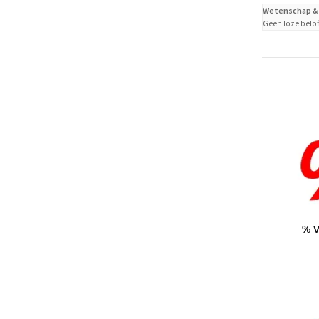
Wetenschap & 
Geen loze belof
% V