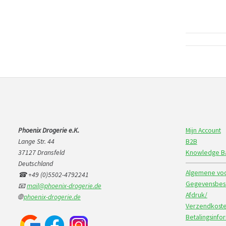
Phoenix Drogerie e.K.
Mijn Account
Lange Str. 44
B2B
37127 Dransfeld
Knowledge B
Deutschland
Algemene voo
☎ +49 (0)5502-4792241
Gegevensbesc
📧
mail@phoenix-drogerie.de
Afdruk/
🌐
phoenix-drogerie.de
Verzendkoste
Betalingsinfo