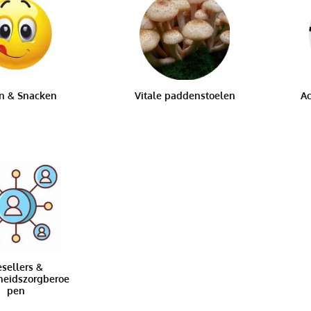
n & Snacken
Vitale paddenstoelen
Ac
sellers &
heidszorgberoe
pen