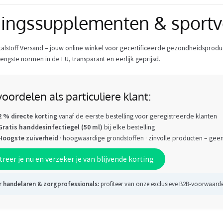
ingssupplementen & sportv
talstoff Versand – jouw online winkel voor gecertificeerde gezondheidspro
rengste normen in de EU, transparant en eerlijk geprijsd.
oordelen als particuliere klant:
2 % directe korting
vanaf de eerste bestelling voor geregistreerde klanten
Gratis handdesinfectiegel (50 ml)
bij elke bestelling
Hoogste zuiverheid
· hoogwaardige grondstoffen · zinvolle producten – gee
treer je nu en verzeker je van blijvende korting
 handelaren & zorgprofessionals:
profiteer van onze exclusieve B2B-voorwaard