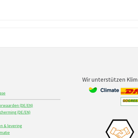
Wir unterstützen Kli
ase
rwaarden (DE/EN)
herming (DE/EN)
n & levering
rmatie