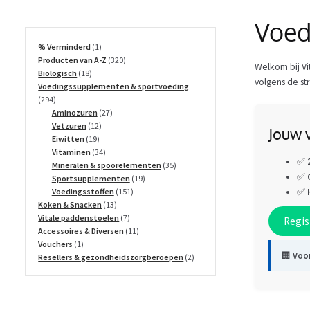
Voed
1
% Verminderd
1
product
320
Producten van A-Z
320
Welkom bij Vi
18
producten
Biologisch
18
volgens de st
producten
Voedingssupplementen & sportvoeding
294
294
producten
27
Aminozuren
27
12
producten
Vetzuren
12
Jouw v
19
producten
Eiwitten
19
producten
34
Vitaminen
34
✅
producten
35
Mineralen & spoorelementen
35
✅
19
producten
Sportsupplementen
19
151
producten
✅
Voedingsstoffen
151
13
producten
Koken & Snacken
13
producten
7
Vitale paddenstoelen
7
Regis
producten
11
Accessoires & Diversen
11
1
producten
Vouchers
1
🏢
Voor
product
2
Resellers & gezondheidszorgberoepen
2
producten