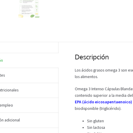
Descripción
ón
Los ácidos grasos omega 3 son ese
tes
los alimentos.
Omega 3 Intenso Cápsulas Blanda
tricionales
contenido superior a la media d
EPA (ácido eicosapentaenoico)
 empleo
biodisponible (triglicérido).
ón adicional
Sin gluten
Sin lactosa