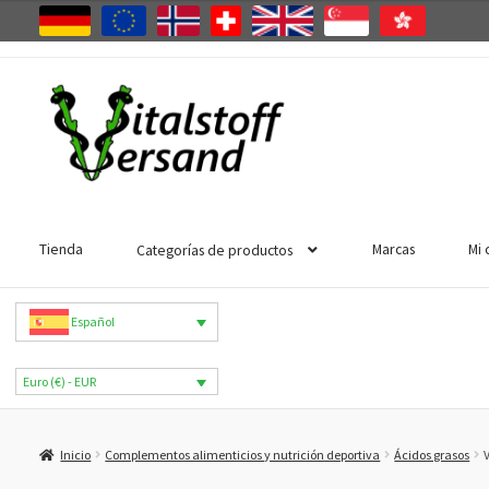
Ir
Ir
a
al
la
contenido
navegación
Tienda
Marcas
Mi 
Categorías de productos
Español
Euro (€) - EUR
Inicio
Complementos alimenticios y nutrición deportiva
Ácidos grasos