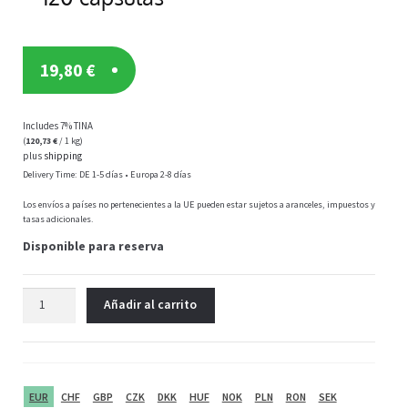
19,80
€
Includes 7% TINA
(
120,73
€
/ 1 kg)
plus
shipping
Delivery Time: DE 1-5 días • Europa 2-8 días
Los envíos a países no pertenecientes a la UE pueden estar sujetos a aranceles, impuestos y
tasas adicionales.
Disponible para reserva
Vit4ever
Añadir al carrito
Aceite
de
pescado
Omega
3
EUR
CHF
GBP
CZK
DKK
HUF
NOK
PLN
RON
SEK