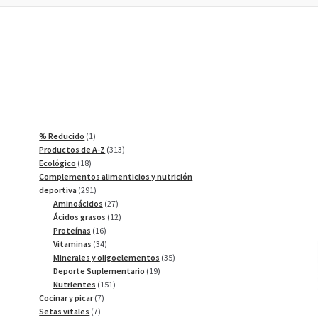
1
% Reducido
1
producto
313
Productos de A-Z
313
18
productos
Ecológico
18
productos
Complementos alimenticios y nutrición
291
deportiva
291
productos
27
Aminoácidos
27
productos
12
Ácidos grasos
12
16
productos
Proteínas
16
productos
34
Vitaminas
34
productos
35
Minerales y oligoelementos
35
19
productos
Deporte Suplementario
19
151
productos
Nutrientes
151
7
productos
Cocinar y picar
7
7
productos
Setas vitales
7