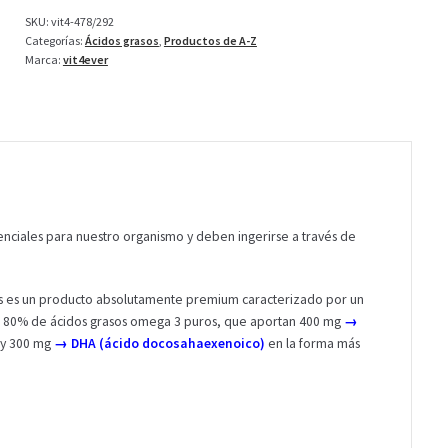
Intenso
SKU:
vit4-478/292
-
Categorías:
Ácidos grasos
,
Productos de A-Z
120
Marca:
vit4ever
cápsulas
cantidad
nciales para nuestro organismo y deben ingerirse a través de
s es un producto absolutamente premium caracterizado por un
el 80% de ácidos grasos omega 3 puros, que aportan 400 mg
→
y 300 mg
→ DHA (ácido docosahaexenoico)
en la forma más