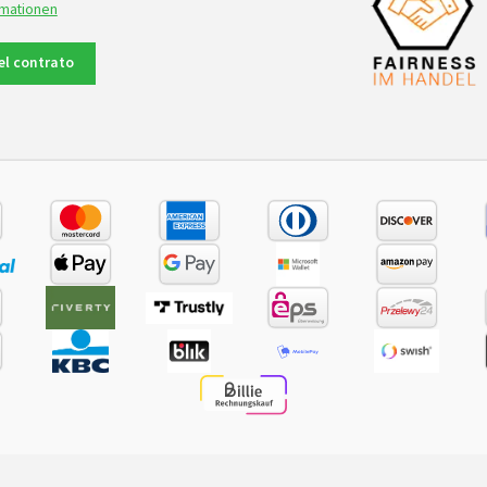
rmationen
del contrato