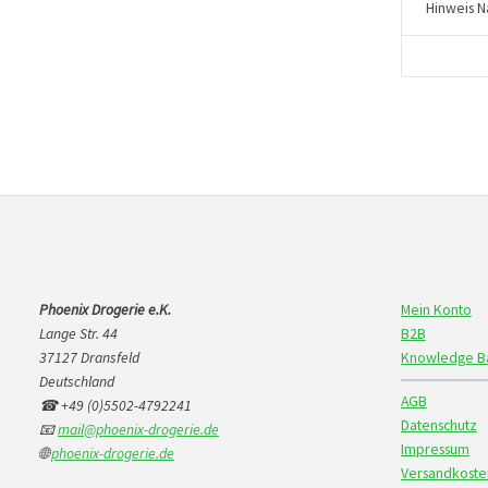
Hinweis N
Phoenix Drogerie e.K.
Mein Konto
Lange Str. 44
B2B
37127 Dransfeld
Knowledge B
Deutschland
AGB
☎ +49 (0)5502-4792241
Datenschutz
📧
mail@phoenix-drogerie.de
Impressum
🌐
phoenix-drogerie.de
Versandkoste