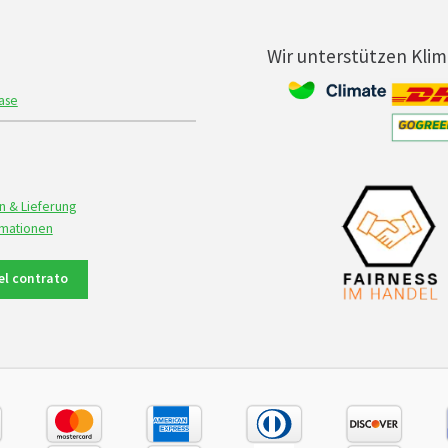
Wir unterstützen Kli
ase
n & Lieferung
rmationen
del contrato