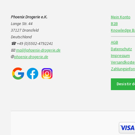
Phoenix Drogerie e.K.
Mein Konto
Lange Str. 44
B2B
37127 Dransfeld
Knowledge B
Deutschland
AGB
☎ +49 (0)5502-4792241
Datenschutz
📧
mail@phoenix-drogerie.de
Impressum
🌐
phoenix-drogerie.de
Versandkoste
Zahlungsinfo
Desistir 