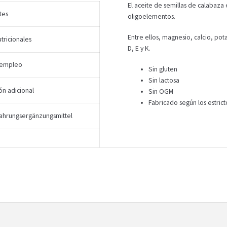
El aceite de semillas de calabaza 
tes
oligoelementos.
Entre ellos, magnesio, calcio, pot
tricionales
D, E y K.
 empleo
Sin gluten
Sin lactosa
ón adicional
Sin OGM
Fabricado según los estrict
ahrungsergänzungsmittel