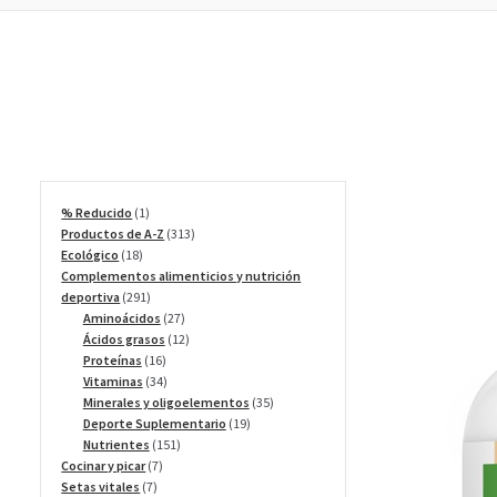
1
% Reducido
1
producto
313
Productos de A-Z
313
18
productos
Ecológico
18
productos
Complementos alimenticios y nutrición
291
deportiva
291
productos
27
Aminoácidos
27
productos
12
Ácidos grasos
12
16
productos
Proteínas
16
productos
34
Vitaminas
34
productos
35
Minerales y oligoelementos
35
19
productos
Deporte Suplementario
19
151
productos
Nutrientes
151
7
productos
Cocinar y picar
7
7
productos
Setas vitales
7