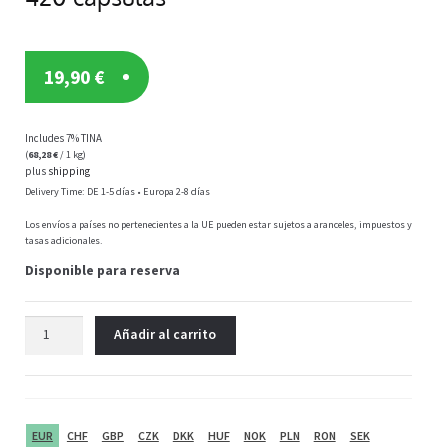
19,90
€
Includes 7% TINA
(
68,28
€
/ 1 kg)
plus
shipping
Delivery Time: DE 1-5 días • Europa 2-8 días
Los envíos a países no pertenecientes a la UE pueden estar sujetos a aranceles, impuestos y
tasas adicionales.
Disponible para reserva
Vit4ever
Añadir al carrito
Aceite
de
semillas
de
calabaza
EUR
CHF
GBP
CZK
DKK
HUF
NOK
PLN
RON
SEK