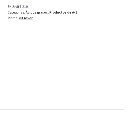
-
SKU:
vit4-210
420
Categorías:
Ácidos grasos
,
Productos de A-Z
cápsulas
Marca:
vit4ever
cantidad