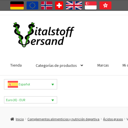
Ir
Ir
a
al
la
contenido
navegación
Tienda
Marcas
Mi 
Categorías de productos
Español
Euro (€) - EUR
Inicio
Complementos alimenticios y nutrición deportiva
Ácidos grasos