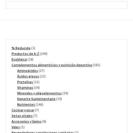
1
% Reducido
1
producto
299
Productos de A-Z
299
18
productos
Ecológico
18
productos
281
Complementos alimenticios y nutrición deportiva
281
27
productos
Aminoácidos
27
productos
12
Ácidos grasos
12
12
productos
Proteínas
12
productos
34
Vitaminas
34
productos
34
Minerales y oligoelementos
34
19
productos
Deporte Suplementario
19
146
productos
Nutrientes
146
7
productos
Cocinar y picar
7
7
productos
Setas vitales
7
productos
8
Accesorios y Varios
8
1
productos
Vales
1
producto
2
Revendedores y profesiones sanitarias
2