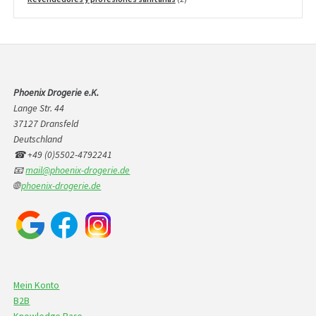
productos
Phoenix Drogerie e.K.
Lange Str. 44
37127 Dransfeld
Deutschland
☎ +49 (0)5502-4792241
📧
mail@phoenix-drogerie.de
🌐
phoenix-drogerie.de
Mein Konto
B2B