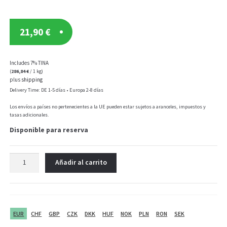
21,90
€
Includes 7% TINA
(
286,84
€
/ 1 kg)
plus
shipping
Delivery Time: DE 1-5 días • Europa 2-8 días
Los envíos a países no pertenecientes a la UE pueden estar sujetos a aranceles, impuestos y
tasas adicionales.
Disponible para reserva
Vit4ever
Añadir al carrito
5-
HTP
-
100
mg
EUR
CHF
GBP
CZK
DKK
HUF
NOK
PLN
RON
SEK
-