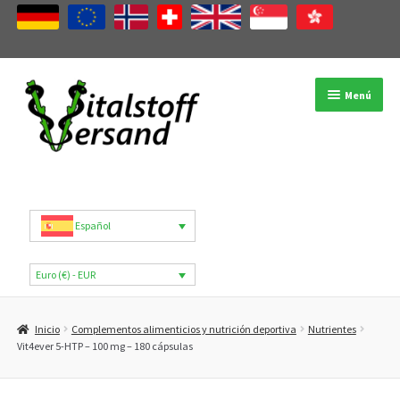
Ir
Ir
Menú
a
al
la
contenido
navegación
Tienda
Categorías de productos
Español
Marcas
Euro (€) - EUR
Mi cuenta
Inicio
Complementos alimenticios y nutrición deportiva
Nutrientes
B2B
Vit4ever 5-HTP – 100 mg – 180 cápsulas
Blog