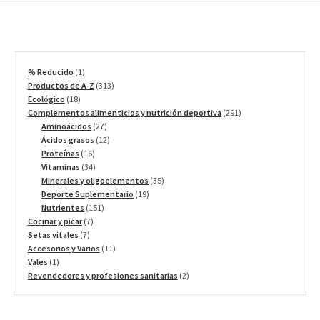
1
% Reducido
1
producto
313
Productos de A-Z
313
18
productos
Ecológico
18
productos
291
Complementos alimenticios y nutrición deportiva
291
27
productos
Aminoácidos
27
productos
12
Ácidos grasos
12
16
productos
Proteínas
16
productos
34
Vitaminas
34
productos
35
Minerales y oligoelementos
35
19
productos
Deporte Suplementario
19
151
productos
Nutrientes
151
7
productos
Cocinar y picar
7
7
productos
Setas vitales
7
productos
11
Accesorios y Varios
11
1
productos
Vales
1
producto
2
Revendedores y profesiones sanitarias
2
productos