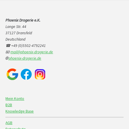
Phoenix Drogerie e.K.
Lange Str. 44
37127 Dransfeld
Deutschland
☎ +49 (0)5502-4792241
📧
mail@phoenix-drogerie.de
🌐
phoenix-drogerie.de
Mein Konto
B2B
Knowledge Base
AGB