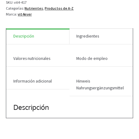
SKU:
vit4-417
180
Categorías:
Nutrientes
,
Productos de A-Z
cápsulas
Marca:
vit4ever
cantidad
Descripción
Ingredientes
Valores nutricionales
Modo de empleo
Información adicional
Hinweis
Nahrungsergänzungsmittel
Descripción