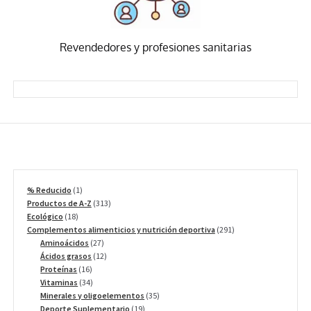
Revendedores y profesiones sanitarias
1
% Reducido
1
producto
313
Productos de A-Z
313
18
productos
Ecológico
18
productos
291
Complementos alimenticios y nutrición deportiva
291
27
productos
Aminoácidos
27
productos
12
Ácidos grasos
12
16
productos
Proteínas
16
productos
34
Vitaminas
34
productos
35
Minerales y oligoelementos
35
19
productos
Deporte Suplementario
19