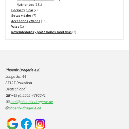
151
productos
Nutrientes
151
7
productos
Cocinar y picar
7
7
productos
Setas vitales
7
productos
11
Accesorios y Varios
11
1
productos
Vales
1
producto
2
Revendedores y profesiones sanitarias
2
productos
Phoenix Drogerie e.K.
Lange Str. 44
37127 Dransfeld
Deutschland
☎ +49 (0)5502-4792241
📧
mail@phoenix-drogerie.de
🌐
phoenix-drogerie.de