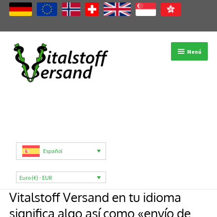
Ir
Ir
Menú
a
al
la
contenido
navegación
Tienda
Categorías de productos
Marcas
Español
Mi cuenta
Euro (€) - EUR
B2B
Vitalstoff Versand en tu idioma
Blog
significa algo así como «envío de