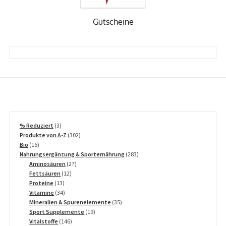
Gutscheine
3
% Reduziert
3
Produkte
302
Produkte von A-Z
302
16
Produkte
Bio
16
Produkte
283
Nahrungsergänzung & Sporternährung
283
27
Produkte
Aminosäuren
27
12
Produkte
Fettsäuren
12
13
Produkte
Proteine
13
Produkte
34
Vitamine
34
Produkte
35
Mineralien & Spurenelemente
35
19
Produkte
Sport Supplemente
19
146
Produkte
Vitalstoffe
146