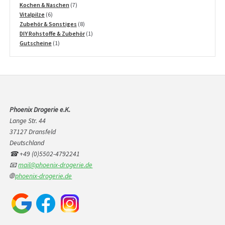
Produkte
7
Kochen & Naschen
7
6
Produkte
Vitalpilze
6
Produkte
8
Zubehör & Sonstiges
8
Produkte
1
DIY Rohstoffe & Zubehör
1
1
Produkt
Gutscheine
1
Produkt
Phoenix Drogerie e.K.
Lange Str. 44
37127 Dransfeld
Deutschland
☎ +49 (0)5502-4792241
📧
mail@phoenix-drogerie.de
🌐
phoenix-drogerie.de