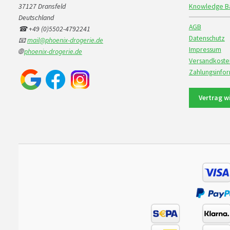
37127 Dransfeld
Knowledge B
Deutschland
AGB
☎ +49 (0)5502-4792241
Datenschutz
📧
mail@phoenix-drogerie.de
Impressum
🌐
phoenix-drogerie.de
Versandkoste
Zahlungsinfo
Vertrag w