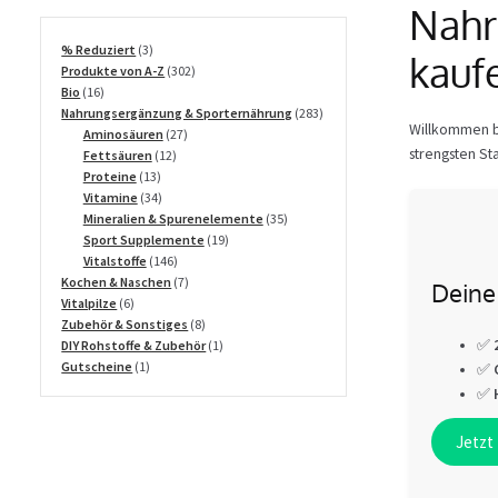
Nahr
3
% Reduziert
3
kauf
Produkte
302
Produkte von A-Z
302
16
Produkte
Bio
16
Produkte
283
Nahrungsergänzung & Sporternährung
283
Willkommen be
27
Produkte
Aminosäuren
27
strengsten Sta
12
Produkte
Fettsäuren
12
13
Produkte
Proteine
13
Produkte
34
Vitamine
34
Produkte
35
Mineralien & Spurenelemente
35
19
Produkte
Sport Supplemente
19
146
Produkte
Vitalstoffe
146
Produkte
7
Kochen & Naschen
7
Deine 
6
Produkte
Vitalpilze
6
Produkte
8
Zubehör & Sonstiges
8
Produkte
1
✅
DIY Rohstoffe & Zubehör
1
1
Produkt
Gutscheine
1
✅
Produkt
✅
Jetzt