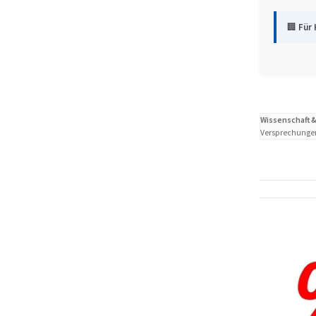
🏢
Für 
Wissenschaft &
Versprechunge