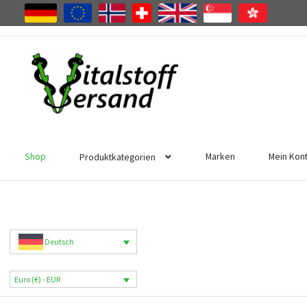
Zur
Zum
Navigation
Inhalt
springen
springen
Shop
Marken
Mein Kon
Produktkategorien
Deutsch
Euro (€) - EUR