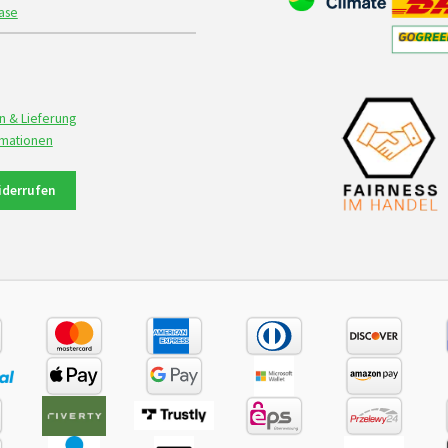
ase
n & Lieferung
rmationen
iderrufen