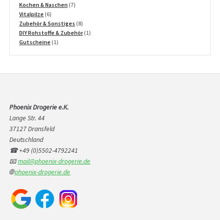
Produkte
7
Kochen & Naschen
7
6
Produkte
Vitalpilze
6
Produkte
8
Zubehör & Sonstiges
8
Produkte
1
DIY Rohstoffe & Zubehör
1
1
Produkt
Gutscheine
1
Produkt
Phoenix Drogerie e.K.
Lange Str. 44
37127 Dransfeld
Deutschland
☎ +49 (0)5502-4792241
📧
mail@phoenix-drogerie.de
🌐
phoenix-drogerie.de