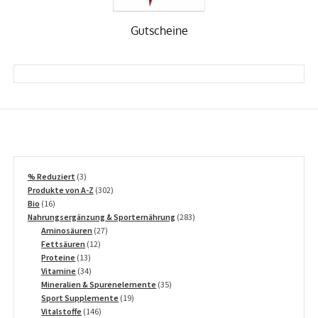
Gutscheine
3
% Reduziert
3
Produkte
302
Produkte von A-Z
302
16
Produkte
Bio
16
Produkte
283
Nahrungsergänzung & Sporternährung
283
27
Produkte
Aminosäuren
27
12
Produkte
Fettsäuren
12
13
Produkte
Proteine
13
Produkte
34
Vitamine
34
Produkte
35
Mineralien & Spurenelemente
35
19
Produkte
Sport Supplemente
19
146
Produkte
Vitalstoffe
146