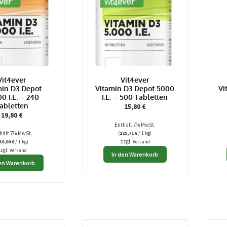
Vit4ever
Vit4ever
min D3 Depot
Vitamin D3 Depot 5000
Vi
0 I.E. – 240
I.E. – 500 Tabletten
abletten
15,80
€
19,80
€
Enthält 7% MwSt.
hält 7% MwSt.
(
225,71
€
/ 1 kg)
zzgl.
30,00
€
/ 1 kg)
Versand
zgl.
Versand
In den Warenkorb
den Warenkorb