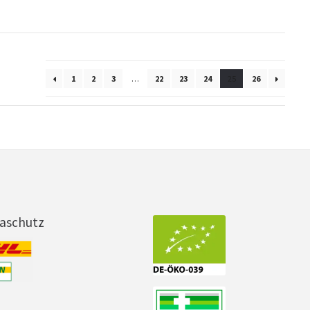
1
2
3
…
22
23
24
25
26
maschutz