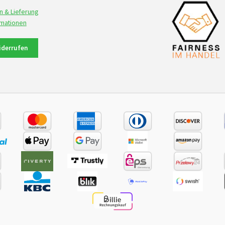
n & Lieferung
rmationen
iderrufen