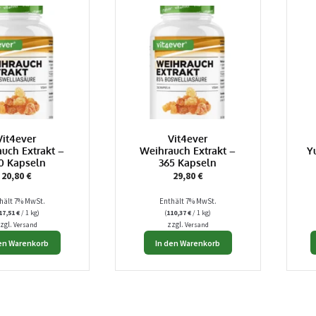
Vit4ever
Vit4ever
uch Extrakt –
Weihrauch Extrakt –
Y
0 Kapseln
365 Kapseln
20,80
€
29,80
€
hält 7% MwSt.
Enthält 7% MwSt.
17,51
€
/ 1 kg)
(
110,37
€
/ 1 kg)
zgl.
zzgl.
Versand
Versand
den Warenkorb
In den Warenkorb