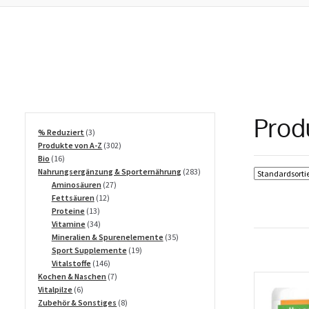
Prod
3
% Reduziert
3
Produkte
302
Produkte von A-Z
302
16
Produkte
Bio
16
Produkte
283
Nahrungsergänzung & Sporternährung
283
27
Produkte
Aminosäuren
27
12
Produkte
Fettsäuren
12
13
Produkte
Proteine
13
Produkte
34
Vitamine
34
Produkte
35
Mineralien & Spurenelemente
35
19
Produkte
Sport Supplemente
19
146
Produkte
Vitalstoffe
146
Produkte
7
Kochen & Naschen
7
6
Produkte
Vitalpilze
6
Produkte
8
Zubehör & Sonstiges
8