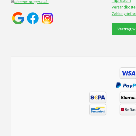
Impressum
🌐
phoenix-drogerie.de
Versandkoste
Zahlungsinfo
Vertrag w