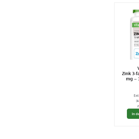
Zink 3-
mg – 
Ent
(
1
z
In 