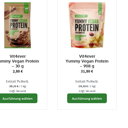
Vit4ever
Vit4ever
ummy Vegan Protein
Yummy Vegan Protein
– 30 g
– 908 g
2,80
€
31,80
€
Enthält 7% MwSt.
Enthält 7% MwSt.
(
93,33
€
/ 1 kg)
(
35,02
€
/ 1 kg)
zzgl.
zzgl.
Versand
Versand
Dieses
Dieses
Ausführung wählen
Ausführung wählen
Produkt
Produkt
weist
weist
mehrere
mehrere
Varianten
Varianten
auf.
auf.