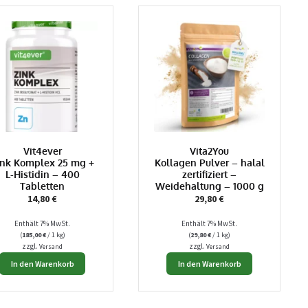
Die
Die
Optionen
Optionen
können
können
auf
auf
der
der
Produktseite
Produktseite
gewählt
gewählt
werden
werden
Vit4ever
Vita2You
ink Komplex 25 mg +
Kollagen Pulver – halal
L-Histidin – 400
zertifiziert –
Tabletten
Weidehaltung – 1000 g
14,80
€
29,80
€
Enthält 7% MwSt.
Enthält 7% MwSt.
(
185,00
€
/ 1 kg)
(
29,80
€
/ 1 kg)
zzgl.
zzgl.
Versand
Versand
In den Warenkorb
In den Warenkorb