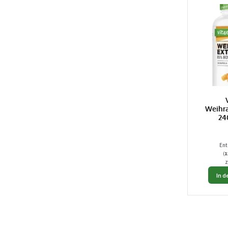
Weihra
24
Ent
(
1
z
In 