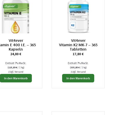
Vit4ever
Vit4ever
tamin E 400 I.E. – 365
Vitamin K2 MK-7 – 365
Kapseln
Tabletten
24,80
€
17,80
€
Enthält 7% MwSt.
Enthält 7% MwSt.
(
115,89
€
/ 1 kg)
(
335,85
€
/ 1 kg)
zzgl.
zzgl.
Versand
Versand
In den Warenkorb
In den Warenkorb