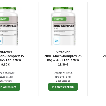
Vit4ever
Vit4ever
fach-Komplex 15
Zink 3-fach-Komplex 25
Z
365 Tabletten
mg – 400 Tabletten
9,80
€
11,80
€
hält 7% MwSt.
Enthält 7% MwSt.
18,07
€
/ 1 kg)
(
142,17
€
/ 1 kg)
zgl.
zzgl.
Versand
Versand
den Warenkorb
In den Warenkorb