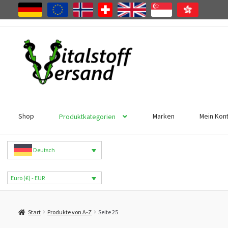
Zur
Zum
Navigation
Inhalt
springen
springen
Shop
Marken
Mein Kon
Produktkategorien
Deutsch
Euro (€) - EUR
Start
Produkte von A-Z
Seite 25